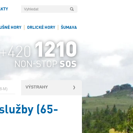
AKTY
UŠNÉ HORY
ORLICKÉ HORY
ŠUMAVA
VÝSTRAHY
18-M)
služby (65-