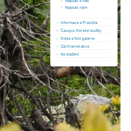
Napsali o nás
Napsali nám
Informace a Pravidla
Časopis Horské služby
Video a foto galerie
Záchranné akce
Ke stažení