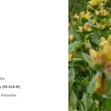
ška
y (65-018-M)
.
 Krkonoše.