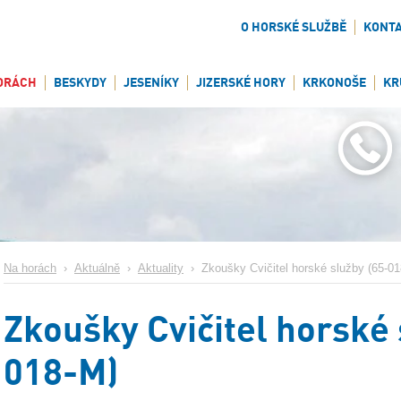
O HORSKÉ SLUŽBĚ
KONT
ORÁCH
BESKYDY
JESENÍKY
JIZERSKÉ HORY
KRKONOŠE
KR
Na horách
›
Aktuálně
›
Aktuality
›
Zkoušky Cvičitel horské služby (65-0
Zkoušky Cvičitel horské 
018-M)