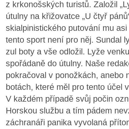
z krkonošských turistů. Založil „
útulny na křižovatce „U čtyř pán
skialpinistického putování mu asi
tento sport není pro něj. Sundal l
zul boty a vše odložil. Lyže venk
spořádaně do útulny. Naše redak
pokračoval v ponožkách, anebo 
botách, které měl pro tento účel 
V každém případě svůj počin ozn
Horskou službu a tím pádem nev
záchranáři panika vyvolaná příto