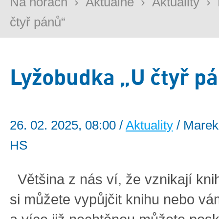
Na horách
›
Aktuálně
›
Aktuality
›
čtyř pánů“
Lyžobudka „U čtyř p
26. 02. 2025, 08:00 /
Aktuality
/ Marek
HS
Většina z nás ví, že vznikají kn
si můžete vypůjčit knihu nebo vá