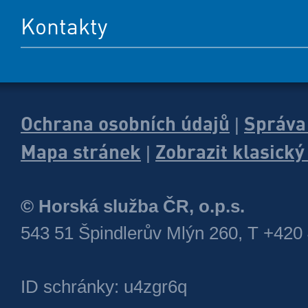
Kontakty
Ochrana osobních údajů
Správa
|
Mapa stránek
Zobrazit klasick
|
© Horská služba ČR, o.p.s.
543 51 Špindlerův Mlýn 260, T +420
ID schránky: u4zgr6q