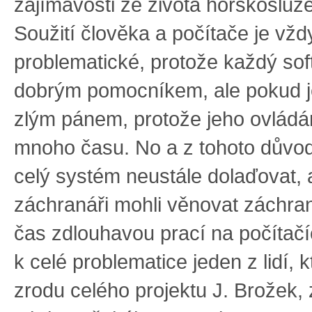
zajímavosti ze života horskosluž
Soužití člověka a počítače je vžd
problematické, protože každý sof
dobrým pomocníkem, ale pokud je s
zlým pánem, protože jeho ovládá
mnoho času. No a z tohoto důvod
celý systém neustále dolaďovat, 
záchranáři mohli věnovat záchraně
čas zdlouhavou prací na počítač
k celé problematice jeden z lidí, kt
zrodu celého projektu J. Brožek,