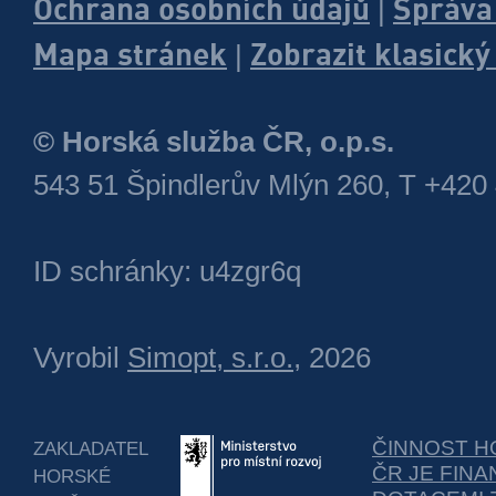
Ochrana osobních údajů
Správa
|
Mapa stránek
Zobrazit klasick
|
© Horská služba ČR, o.p.s.
543 51 Špindlerův Mlýn 260, T +420
ID schránky: u4zgr6q
Vyrobil
Simopt, s.r.o.
, 2026
ČINNOST H
ZAKLADATEL
ČR JE FIN
HORSKÉ