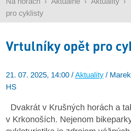
Na horách
›
Aktuálně
›
Aktuality
›
pro cyklisty
Vrtulníky opět pro cy
21. 07. 2025, 14:00 /
Aktuality
/ Marek
HS
Dvakrát v Krušných horách a ta
v Krkonoších. Nejenom bikeparky,