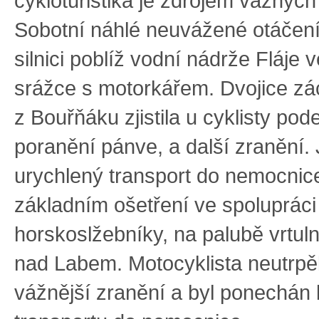
cykloturistika je zdrojem vážných
Sobotní náhlé neuvážené otáčení 
silnici poblíž vodní nádrže Fláje 
srážce s motorkářem. Dvojice z
z Bouřňáku zjistila u cyklisty pod
poranění pánve, a další zranění.
urychlený transport do nemocnice 
základním ošetření ve spolupráci
horskoslžebníky, na palubě vrtul
nad Labem. Motocyklista neutrpě
vážnější zranění a byl ponechán