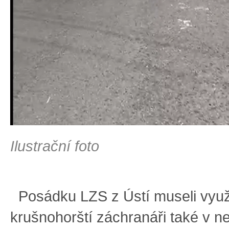
Ilustrační foto
Posádku LZS z Ústí museli využ
krušnohorští záchranáři také v ne