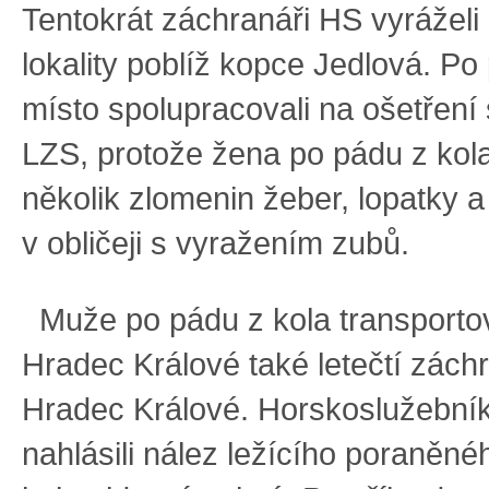
Tentokrát záchranáři HS vyráželi 
lokality poblíž kopce Jedlová. Po
místo spolupracovali na ošetření
LZS, protože žena po pádu z kola
několik zlomenin žeber, lopatky 
v obličeji s vyražením zubů.
Muže po pádu z kola transportov
Hradec Králové také letečtí zách
Hradec Králové. Horskoslužební
nahlásili nález ležícího poraněnéh