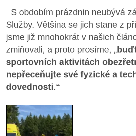
S obdobím prázdnin neubývá z
Služby. Většina se jich stane z pří
jsme již mnohokrát v našich člán
zmiňovali, a proto prosíme, „
buďt
sportovních aktivitách obezřetn
nepřeceňujte své fyzické a tec
dovednosti.“