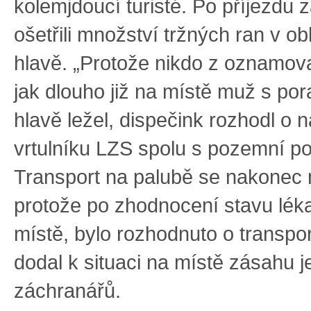
kolemjdoucí turisté. Po příjezdu 
ošetřili množství tržných ran v obl
hlavě. „Protože nikdo z oznamovat
jak dlouho již na místě muž s po
hlavě ležel, dispečink rozhodl o 
vrtulníku LZS spolu s pozemní 
Transport na palubě se nakonec 
protože po zhodnocení stavu lék
místě, bylo rozhodnuto o transpor
dodal k situaci na místě zásahu 
záchranářů.