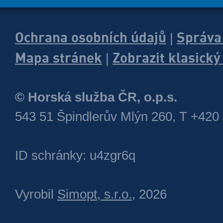
Ochrana osobních údajů
Správa
|
Mapa stránek
Zobrazit klasick
|
© Horská služba ČR, o.p.s.
543 51 Špindlerův Mlýn 260, T +420
ID schránky: u4zgr6q
Vyrobil
Simopt, s.r.o.
, 2026