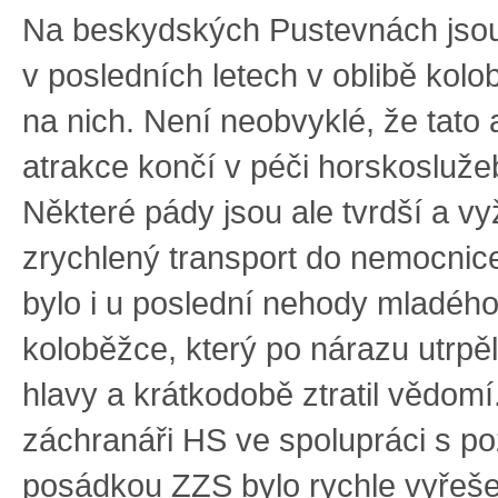
Na beskydských Pustevnách jso
v posledních letech v oblibě kolo
na nich. Není neobvyklé, že tato
atrakce končí v péči horskosluže
Některé pády jsou ale tvrdší a vy
zrychlený transport do nemocnic
bylo i u poslední nehody mladéh
koloběžce, který po nárazu utrpě
hlavy a krátkodobě ztratil vědomí
záchranáři HS ve spolupráci s p
posádkou ZZS bylo rychle vyřeš