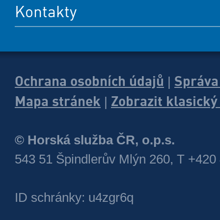
Kontakty
Ochrana osobních údajů
Správa
|
Mapa stránek
Zobrazit klasick
|
© Horská služba ČR, o.p.s.
543 51 Špindlerův Mlýn 260, T +420
ID schránky: u4zgr6q