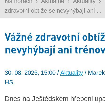
Na horách
›
Aktuálně
›
Aktuality
›
zdravotní obtíže se nevyhýbají ani ...
Vážné zdravotní obtí
nevyhýbají ani tréno
30. 08. 2025, 15:00 /
Aktuality
/ Marek
HS
Dnes na Ještědském hřebeni upa