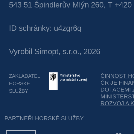
543 51 Špindlerův Mlýn 260, T +420
ID schránky: u4zgr6q
Vyrobil
Simopt, s.r.o.
, 2026
ČINNOST H
ZAKLADATEL
ČR JE FIN
HORSKÉ
DOTACEMI 
SLUŽBY
MINISTERS
ROZVOJ A 
PARTNEŘI HORSKÉ SLUŽBY