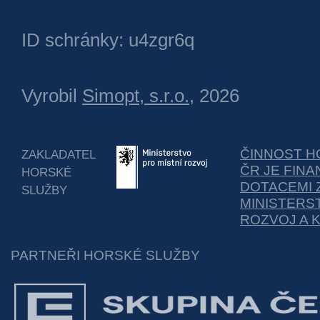
ID schránky: u4zgr6q
Vyrobil
Simopt, s.r.o.
, 2026
ČINNOST H
ZAKLADATEL
ČR JE FIN
HORSKÉ
DOTACEMI 
SLUŽBY
MINISTERS
ROZVOJ A 
PARTNEŘI HORSKÉ SLUŽBY