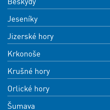
Beskydy
Jeseníky
Jizerské hory
Krkonoše
Krušné hory
Orlické hory
Šumava