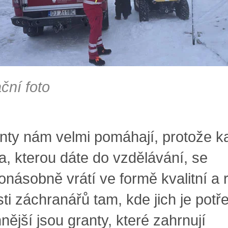
ační foto
ty nám velmi pomáhají, protože k
a, kterou dáte do vzdělávání, se
násobně vrátí ve formě kvalitní a 
sti záchranářů tam, kde jich je potř
nější jsou granty, které zahrnují