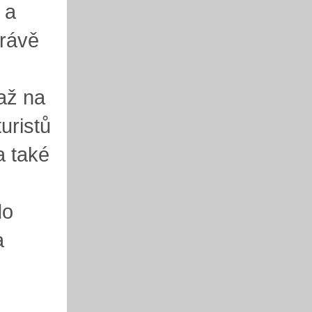
 a
právě
až na
uristů
a také
do
a
i