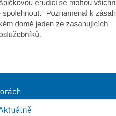
h špičkovou erudici se mohou všichn
té spolehnout.“ Poznamenal k zása
kém domě jeden ze zasahujících
oslužebníků.
orách
Aktuálně