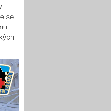
y
ce se
amu
ských