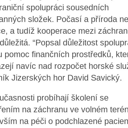
raniční spolupráci sousedních
anných složek. Počasí a příroda n
ce, a tudíž kooperace mezi záchraná
důležitá. “Popsal důležitost spolup
u pomoc finančních prostředků, kte
ázejí navíc nad rozpočet horské slu
ník Jizerských hor David Savický.
časnosti probíhají školení se
ením na záchranu ve volném terén
vším na péči o podchlazené pacien