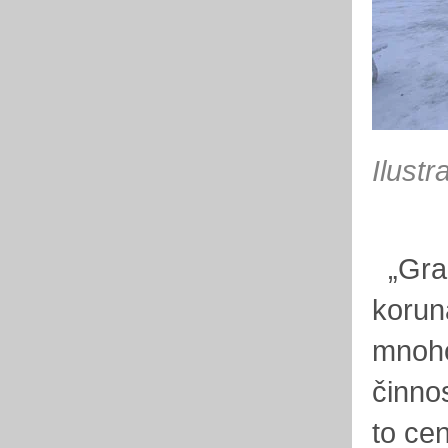
Ilustr
„Gran
korun
mnoho
činno
to cen