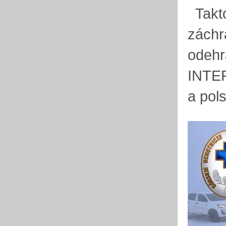
Takto
záchra
odehr
INTER
a pol