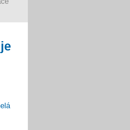
áce
je
elá