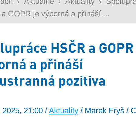
rách
›
Aktuálně
›
Aktuality
›
Spolupr
 GOPR je výborná a přináší ...
lupráce HSČR a GOPR 
orná a přináší
ustranná pozitiva
. 2025, 21:00 /
Aktuality
/ Marek Fryš / C