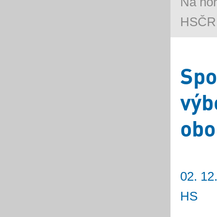
Na ho
HSČR a
Spo
výb
obo
02. 12
HS