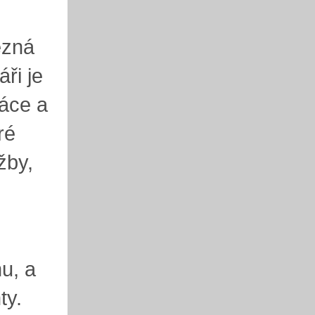
ezná
ři je
ráce a
ré
žby,
u, a
ty.