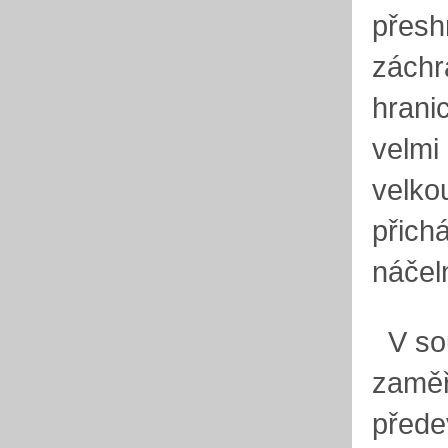
přesh
záchr
hrani
velmi 
velko
přich
náčel
V sou
zaměř
přede