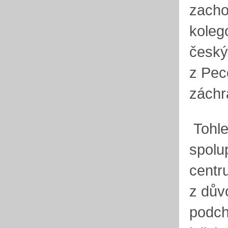
zacho
koleg
český
z Pec
záchra
Tohle
spolu
centr
z dův
podch