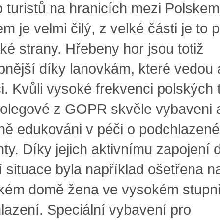
 turistů na hranicích mezi Polskem
 je velmi čilý, z velké části je to 
ké strany. Hřebeny hor jsou totiž
pnější díky lanovkám, které vedou 
i. Kvůli vysoké frekvenci polských t
kolegové z GOPR skvěle vybaveni 
čně edukováni v péči o podchlazené
ty. Díky jejich aktivnímu zapojení 
í situace byla například ošetřena n
kém domě žena ve vysokém stupn
lazení. Speciální vybavení pro