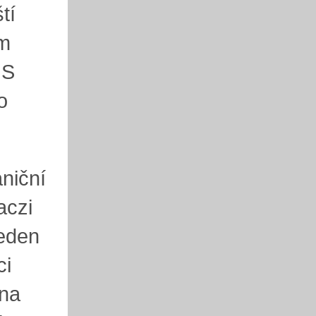
tí
em
HS
o
aniční
aczi
jeden
ci
 na