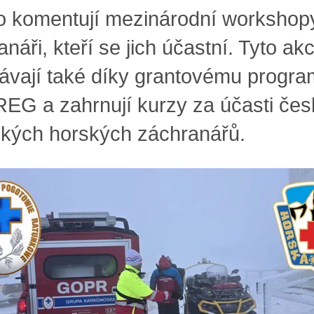
 komentují mezinárodní workshop
náři, kteří se jich účastní. Tyto ak
ávají také díky grantovému progr
EG a zahrnují kurzy za účasti če
ských horských záchranářů.