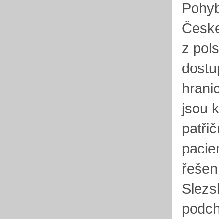
Pohyb
Českem
z pols
dostu
hranic
jsou 
patři
pacien
řešen
Slezs
podch