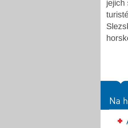
jejic
turis
Slezs
horsk
Na h