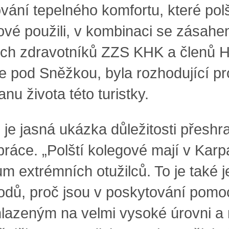
vání tepelného komfortu, které polš
ové použili, v kombinaci se zásah
ch zdravotníků ZZS KHK a členů 
e pod Sněžkou, byla rozhodující pr
nu života této turistky.
 je jasná ukázka důležitosti přeshr
práce. „Polští kolegové mají v Karp
um extrémních otužilců. To je také 
odů, proč jsou v poskytování pomo
lazeným na velmi vysoké úrovni a