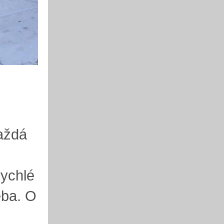
aždá
rychlé
eba. O