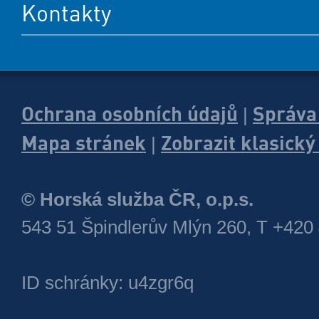
Kontakty
Ochrana osobních údajů
Správa
|
Mapa stránek
Zobrazit klasick
|
© Horská služba ČR, o.p.s.
543 51 Špindlerův Mlýn 260, T +420
ID schránky: u4zgr6q