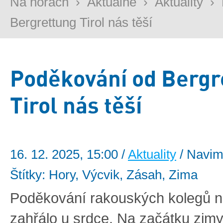
Na horách
›
Aktuálně
›
Aktuality
›
Bergrettung Tirol nás těší
Poděkování od Bergr
Tirol nás těší
16. 12. 2025, 15:00 /
Aktuality
/ Navim
Štítky: Hory, Výcvik, Zásah, Zima
Poděkování rakouských kolegů 
zahřálo u srdce. Na začátku zimy