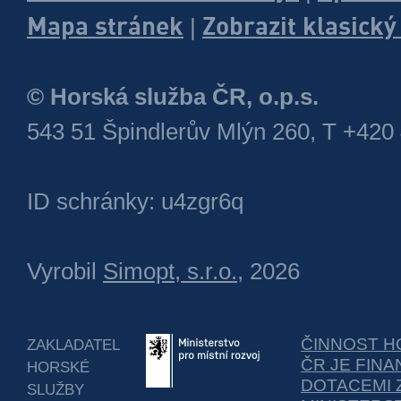
Mapa stránek
Zobrazit klasick
|
© Horská služba ČR, o.p.s.
543 51 Špindlerův Mlýn 260, T +420
ID schránky: u4zgr6q
Vyrobil
Simopt, s.r.o.
, 2026
ČINNOST H
ZAKLADATEL
ČR JE FIN
HORSKÉ
DOTACEMI 
SLUŽBY