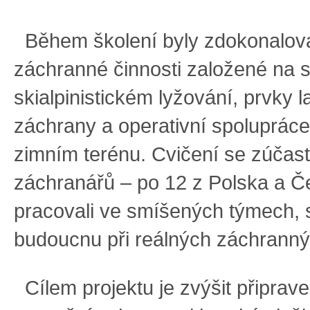
Během školení byly zdokonalov
záchranné činnosti založené na 
skialpinistickém lyžování, prvky 
záchrany a operativní spoluprác
zimním terénu. Cvičení se zúčast
záchranářů – po 12 z Polska a Če
pracovali ve smíšených týmech, s
budoucnu při reálných záchranný
Cílem projektu je zvýšit připrav