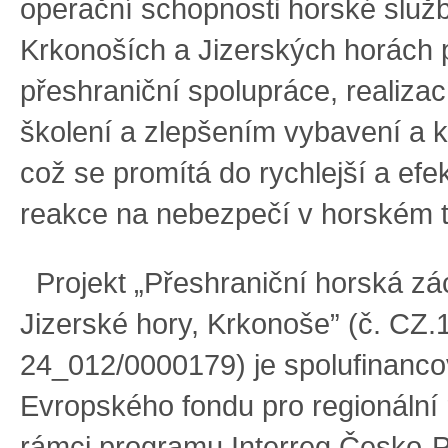
operační schopnosti horské služ
Krkonoších a Jizerských horách 
přeshraniční spolupráce, realiza
školení a zlepšením vybavení a 
což se promítá do rychlejší a efek
reakce na nebezpečí v horském 
Projekt „Přeshraniční horská zá
Jizerské hory, Krkonoše” (č. CZ.
24_012/0000179) je spolufinanco
Evropského fondu pro regionální 
rámci programu Interreg Česko-