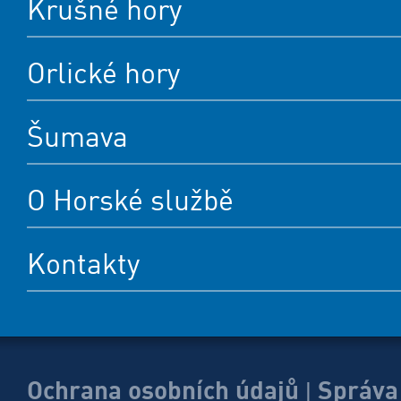
Krušné hory
Orlické hory
Šumava
O Horské službě
Kontakty
Ochrana osobních údajů
Správa
|