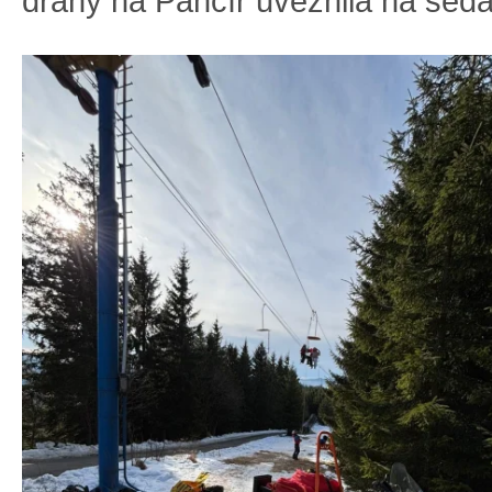
dráhy na Pancíř uvěznila na sed