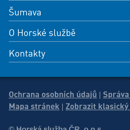
Šumava
O Horské službě
Kontakty
Ochrana osobních údajů
Správa
|
Mapa stránek
Zobrazit klasick
|
© Horská služba ČR, o.p.s.