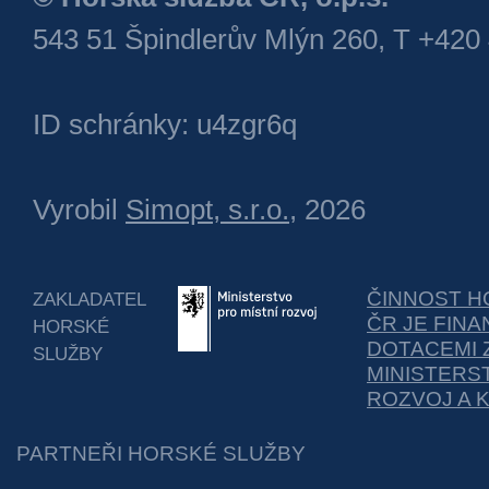
543 51 Špindlerův Mlýn 260, T +420
ID schránky: u4zgr6q
Vyrobil
Simopt, s.r.o.
, 2026
ČINNOST H
ZAKLADATEL
ČR JE FIN
HORSKÉ
DOTACEMI 
SLUŽBY
MINISTERS
ROZVOJ A 
PARTNEŘI HORSKÉ SLUŽBY