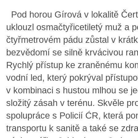
Pod horou Gírová v lokalitě Čer
uklouzl osmačtyřicetiletý muž a p
čtyřmetrovém pádu zůstal v krá
bezvědomí se silně krvácivou ran
Rychlý přístup ke zraněnému kom
vodní led, který pokrýval přístup
v kombinaci s hustou mlhou se je
složitý zásah v terénu. Skvěle pr
spolupráce s Policií ĆR, která po
transportu k sanitě a také se zdr