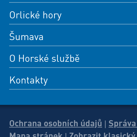
Orlické hory
Šumava
O Horské službě
Kontakty
Ochrana osobních údajů
Správa
|
Mapa stránek
Zobrazit klasick
|