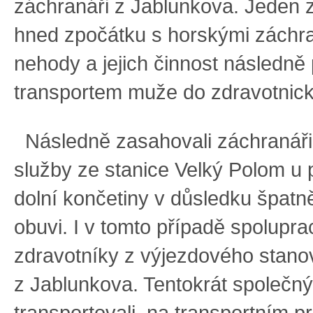
záchranáři z Jablunkova. Jeden z 
hned zpočátku s horskými záchra
nehody a jejich činnost následně
transportem muže do zdravotnick
Následně zasahovali záchranář
služby ze stanice Velký Polom u 
dolní končetiny v důsledku špatn
obuvi. I v tomto případě spolupra
zdravotníky z výjezdového stano
z Jablunkova. Tentokrát společný
transportovali, na transportním p