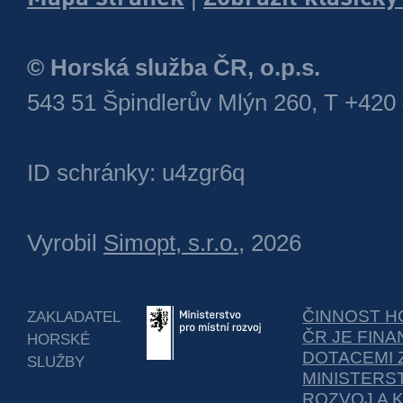
© Horská služba ČR, o.p.s.
543 51 Špindlerův Mlýn 260, T +420
ID schránky: u4zgr6q
Vyrobil
Simopt, s.r.o.
, 2026
ČINNOST H
ZAKLADATEL
ČR JE FIN
HORSKÉ
DOTACEMI 
SLUŽBY
MINISTERS
ROZVOJ A 