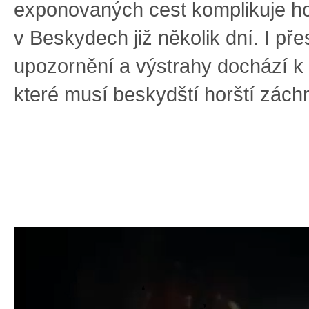
exponovaných cest komplikuje ho
v Beskydech již několik dní. I pře
upozornění a výstrahy dochází 
které musí beskydští horští záchr