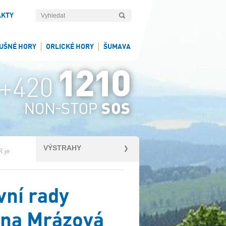
AKTY
UŠNÉ HORY
ORLICKÉ HORY
ŠUMAVA
VÝSTRAHY
 je
vní rady
ana Mrázová