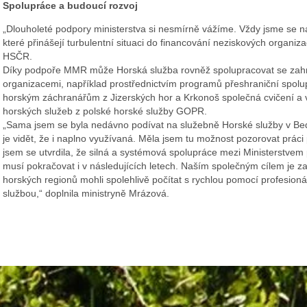
Spolupráce a budoucí rozvoj
„Dlouholeté podpory ministerstva si nesmírně vážíme. Vždy jsme se na 
které přinášejí turbulentní situaci do financování neziskových organiz
HSČR.
Díky podpoře MMR může Horská služba rovněž spolupracovat se zah
organizacemi, například prostřednictvím programů přeshraniční spo
horským záchranářům z Jizerských hor a Krkonoš společná cvičení a
horských služeb z polské horské služby GOPR.
„Sama jsem se byla nedávno podívat na služebně Horské služby v Be
je vidět, že i naplno využívaná. Měla jsem tu možnost pozorovat práci 
jsem se utvrdila, že silná a systémová spolupráce mezi Ministerstvem
musí pokračovat i v následujících letech. Naším společným cílem je zaj
horských regionů mohli spolehlivě počítat s rychlou pomocí profesio
službou,“ doplnila ministryně Mrázová.