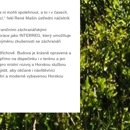
ni mohli spolehnout, a to i v časech,
ací,“ řekl René Mašín ústřední náčelník
raničními záchranářskými
lupráce jako INTERREG, který umožňuje
 výměnu zkušeností se záchranáři
dřichově. Budova je krásně opravená a
přímo na dispečinku i v terénu a jen
 pro místní rozvoj a Horskou službou
istit, aby občané i návštěvníci
nální a moderně vybavenou Horskou