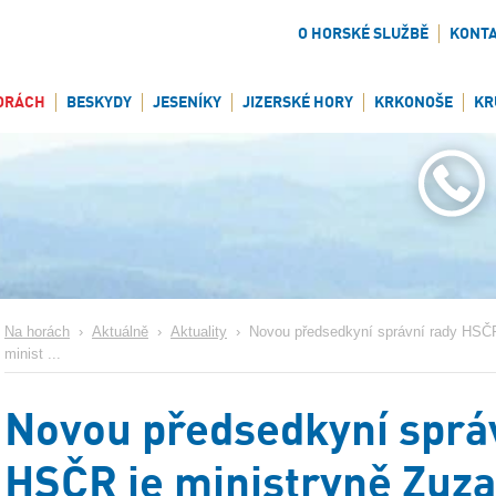
O HORSKÉ SLUŽBĚ
KONT
ORÁCH
BESKYDY
JESENÍKY
JIZERSKÉ HORY
KRKONOŠE
KR
Na horách
›
Aktuálně
›
Aktuality
›
Novou předsedkyní správní rady HSČR
minist ...
Novou předsedkyní sprá
HSČR je ministryně Zuz