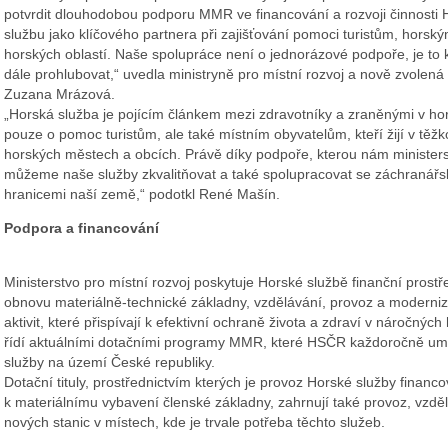
potvrdit dlouhodobou podporu MMR ve financování a rozvoji činnosti
službu jako klíčového partnera při zajišťování pomoci turistům, horsk
horských oblastí. Naše spolupráce není o jednorázové podpoře, je to
dále prohlubovat,“ uvedla ministryně pro místní rozvoj a nově zvole
Zuzana Mrázová.
„Horská služba je pojícím článkem mezi zdravotníky a zraněnými v hor
pouze o pomoc turistům, ale také místním obyvatelům, kteří žijí v těž
horských městech a obcích. Právě díky podpoře, kterou nám ministerst
můžeme naše služby zkvalitňovat a také spolupracovat se záchranářs
hranicemi naší země,“ podotkl René Mašín.
Podpora a financování
Ministerstvo pro místní rozvoj poskytuje Horské službě finanční prost
obnovu materiálně-technické základny, vzdělávání, provoz a moderniza
aktivit, které přispívají k efektivní ochraně života a zdraví v náročn
řídí aktuálními dotačními programy MMR, které HSČR každoročně umož
služby na území České republiky.
Dotační tituly, prostřednictvím kterých je provoz Horské služby finan
k materiálnímu vybavení členské základny, zahrnují také provoz, vzdě
nových stanic v místech, kde je trvale potřeba těchto služeb.