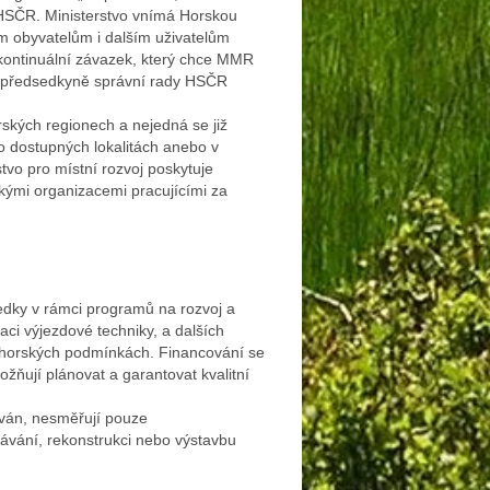
 HSČR. Ministerstvo vnímá Horskou
ým obyvatelům i dalším uživatelům
 kontinuální závazek, který chce MMR
ná předsedkyně správní rady HSČR
ských regionech a nejedná se již
ko dostupných lokalitách anebo v
vo pro místní rozvoj poskytuje
kými organizacemi pracujícími za
ředky v rámci programů na rozvoj a
ci výjezdové techniky, a dalších
ých horských podmínkách. Financování se
ňují plánovat a garantovat kvalitní
cován, nesměřují pouze
lávání, rekonstrukci nebo výstavbu