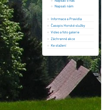
Napsali o nás
Napsali nám
Informace a Pravidla
Časopis Horské služby
Video a foto galerie
Záchranné akce
Ke stažení