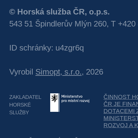
© Horská služba ČR, o.p.s.
543 51 Špindlerův Mlýn 260, T +420
ID schránky: u4zgr6q
Vyrobil
Simopt, s.r.o.
, 2026
ČINNOST H
ZAKLADATEL
ČR JE FIN
HORSKÉ
DOTACEMI 
SLUŽBY
MINISTERS
ROZVOJ A 