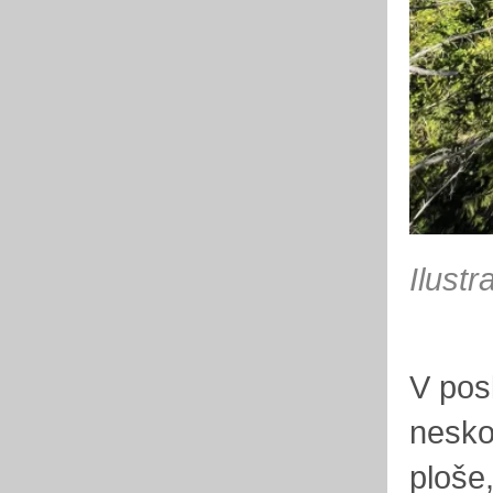
Ilustr
V pos
neskon
ploše