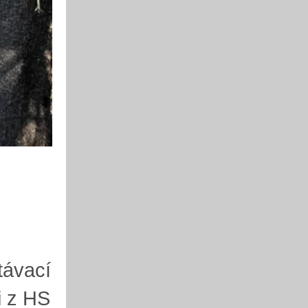
stávací
i z HS