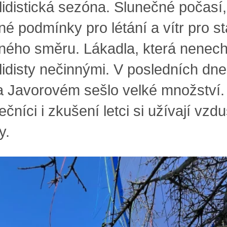
lidistická sezóna. Slunečné počasí,
é podmínky pro létání a vítr pro st
ného směru. Lákadla, která nenech
lidisty nečinnými. V posledních dn
na Javorovém sešlo velké množství.
čníci i zkušení letci si užívají vzd
y.