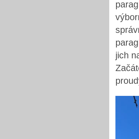
parag
výborn
správ
parag
jich 
Začáte
proud