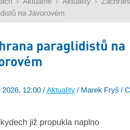
rách
›
Aktuálně
›
Aktuality
›
Záchran
idistů na Javorovém
hrana paraglidistů na
orovém
. 2026, 12:00 /
Aktuality
/ Marek Fryš / C
kydech již propukla naplno