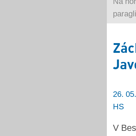
Na ho
paragl
Zác
Jav
26. 05
HS
V Bes