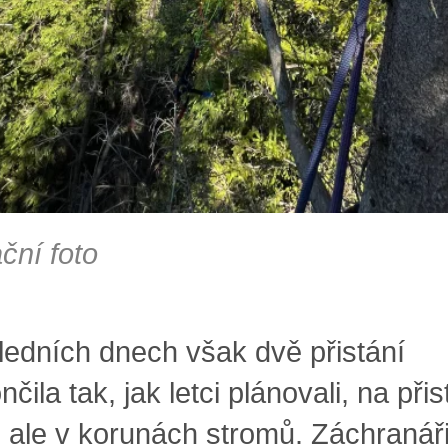
ační foto
ledních dnech však dvě přistání
čila tak, jak letci plánovali, na při
, ale v korunách stromů. Záchranář