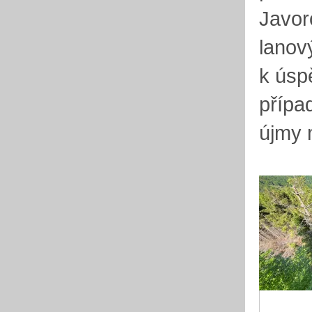
Javor
lanov
k úsp
přípa
újmy 