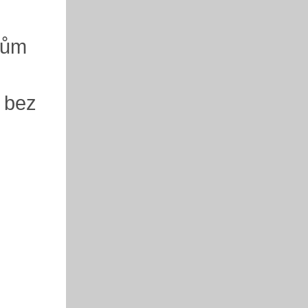
kům
 bez