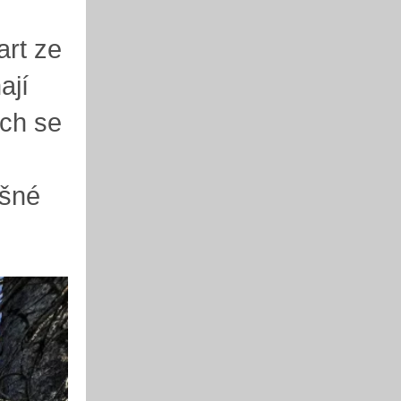
art ze
ají
ech se
ušné