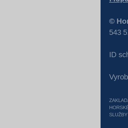
© Hor
543 5
ID sc
Vyrob
ZAKLAD
HORSK
SLUŽBY