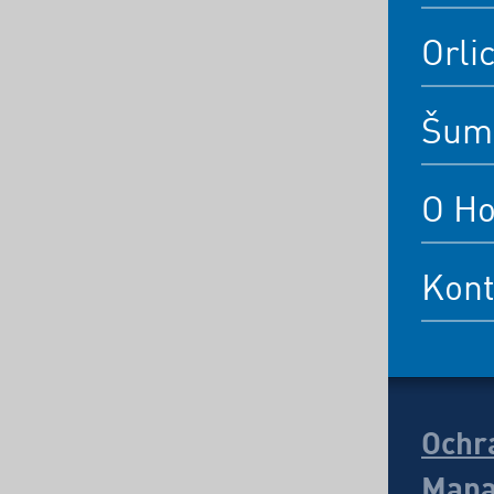
Orli
Šum
O Ho
Kont
Ochr
Mapa