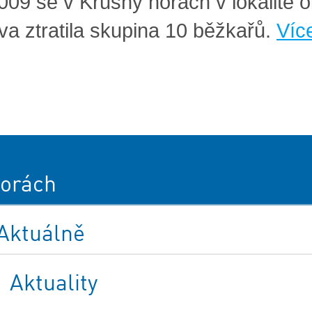
2009 se v Krušný horách v lokalitě 
va ztratila skupina 10 běžkařů.
Víc
orách
Aktuálně
Aktuality