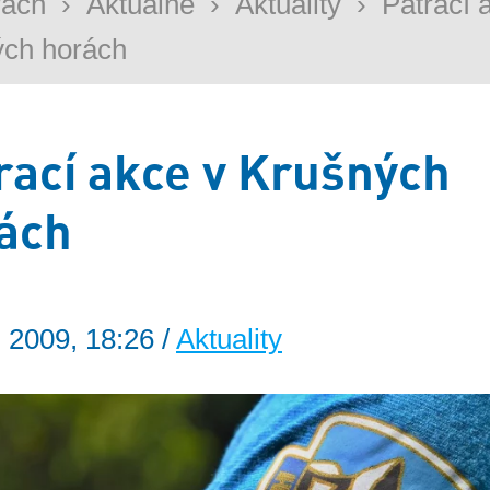
rách
›
Aktuálně
›
Aktuality
›
Pátrací 
ých horách
rací akce v Krušných
ách
. 2009, 18:26 /
Aktuality