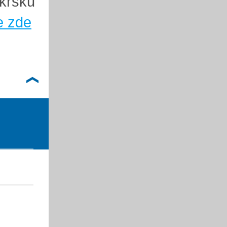
okrsku
e zde