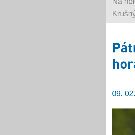
Na ho
Krušn
Pát
hor
09. 02