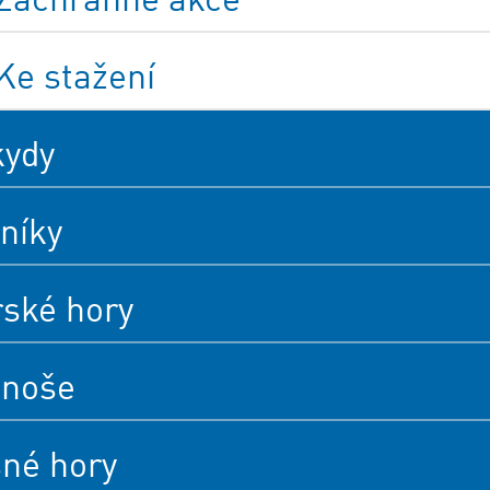
Ke stažení
kydy
níky
rské hory
onoše
né hory