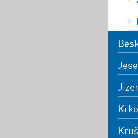
Bes
Jese
Jize
Krk
Kruš