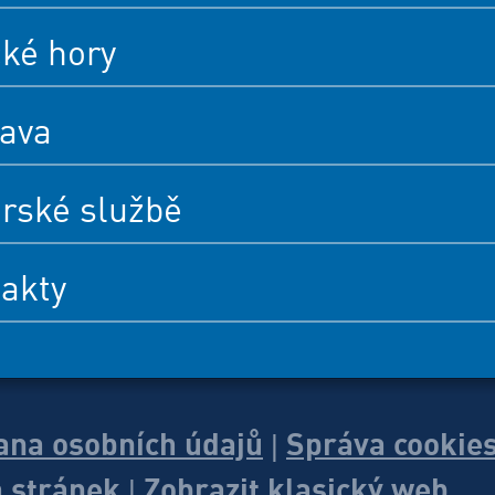
cké hory
ava
rské službě
akty
ana osobních údajů
Správa cookie
|
 stránek
Zobrazit klasický web
|