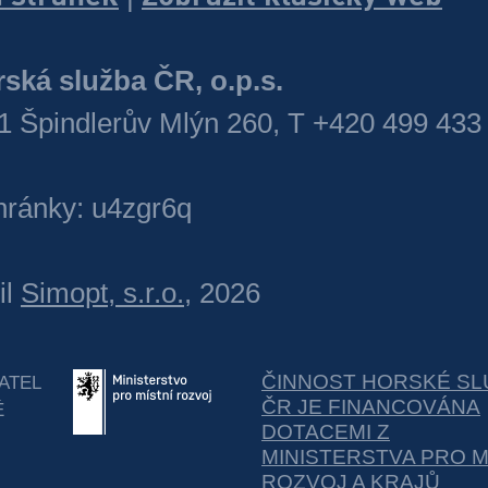
ská služba ČR, o.p.s.
1 Špindlerův Mlýn 260, T +420 499 433
hránky: u4zgr6q
il
Simopt, s.r.o.
, 2026
ČINNOST HORSKÉ SL
ATEL
ČR JE FINANCOVÁNA
É
DOTACEMI Z
MINISTERSTVA PRO M
ROZVOJ A KRAJŮ