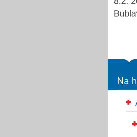
8.2. 
Bubla
Na h