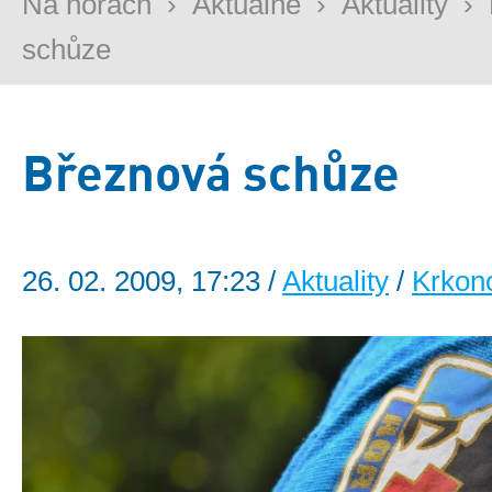
Na horách
›
Aktuálně
›
Aktuality
›
schůze
Březnová schůze
26. 02. 2009, 17:23 /
Aktuality
/
Krkon