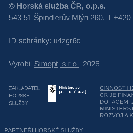
© Horská služba ČR, o.p.s.
543 51 Špindlerův Mlýn 260, T +420
ID schránky: u4zgr6q
Vyrobil
Simopt, s.r.o.
, 2026
ČINNOST H
ZAKLADATEL
ČR JE FIN
HORSKÉ
DOTACEMI 
SLUŽBY
MINISTERS
ROZVOJ A 
PARTNEŘI HORSKÉ SLUŽBY