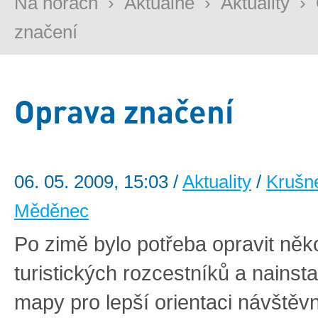
Na horách
›
Aktuálně
›
Aktuality
›
značení
Oprava značení
06. 05. 2009, 15:03 /
Aktuality
/
Krušn
Měděnec
Po zimě bylo potřeba opravit něko
turistických rozcestníků a nainst
mapy pro lepší orientaci návštěv