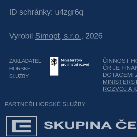
ID schránky: u4zgr6q
Vyrobil
Simopt, s.r.o.
, 2026
ČINNOST H
ZAKLADATEL
ČR JE FIN
HORSKÉ
DOTACEMI 
SLUŽBY
MINISTERS
ROZVOJ A 
PARTNEŘI HORSKÉ SLUŽBY