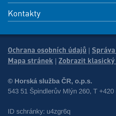
Kontakty
Ochrana osobních údajů
Správa
|
Mapa stránek
Zobrazit klasick
|
© Horská služba ČR, o.p.s.
543 51 Špindlerův Mlýn 260, T +420
ID schránky: u4zgr6q