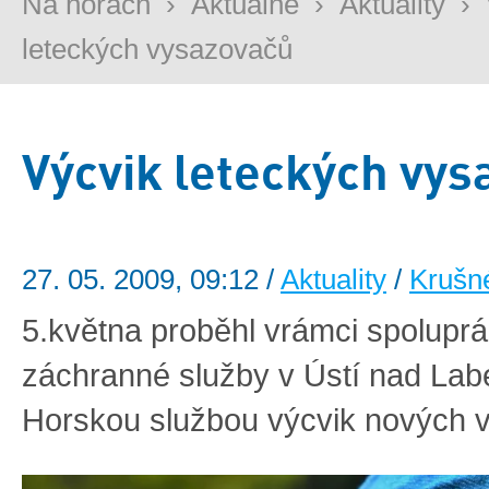
Na horách
›
Aktuálně
›
Aktuality
›
leteckých vysazovačů
Výcvik leteckých vys
27. 05. 2009, 09:12 /
Aktuality
/
Krušn
5.května proběhl vrámci spoluprá
záchranné služby v Ústí nad La
Horskou službou výcvik nových 