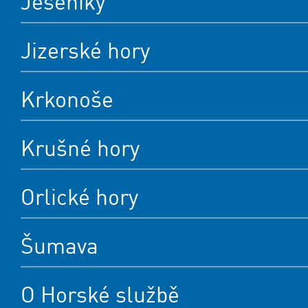
Jeseníky
Jizerské hory
Krkonoše
Krušné hory
Orlické hory
Šumava
O Horské službě