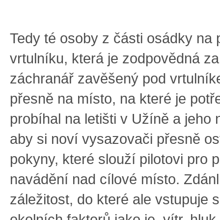
Tedy té osoby z části osádky na 
vrtulníku, která je zodpovědná za
záchranář zavěšený pod vrtulník
přesně na místo, na které je potř
probíhal na letišti v Užíně a jeho 
aby si noví vysazovači přesně osvo
pokyny, které slouží pilotovi pro 
navádění nad cílové místo. Zdán
záležitost, do které ale vstupuje 
okolních faktorů jako je, vítr, hluk