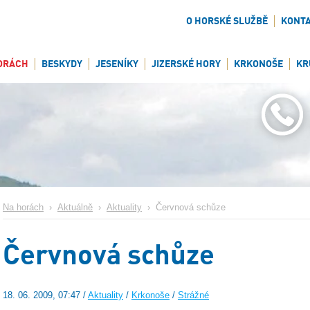
O HORSKÉ SLUŽBĚ
KONT
ORÁCH
BESKYDY
JESENÍKY
JIZERSKÉ HORY
KRKONOŠE
KR
Na horách
›
Aktuálně
›
Aktuality
›
Červnová schůze
Červnová schůze
18. 06. 2009, 07:47 /
Aktuality
/
Krkonoše
/
Strážné