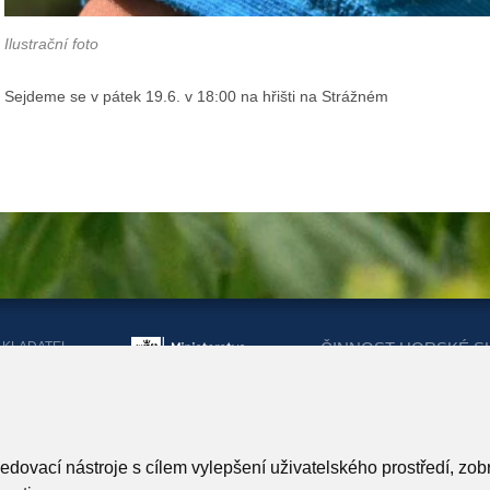
Ilustrační foto
Sejdeme se v pátek 19.6. v 18:00 na hřišti na Strážném
AKLADATEL
ČINNOST HORSKÉ S
ORSKÉ SLUŽBY
DOTACEMI Z MINIST
KRAJŮ
ARTNEŘI HORSKÉ SLUŽBY
ledovací nástroje s cílem vylepšení uživatelského prostředí, z