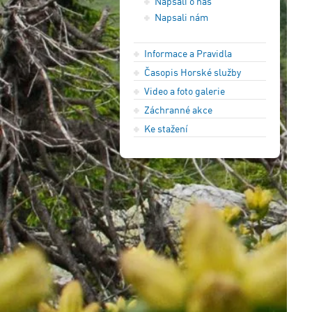
Napsali o nás
Napsali nám
Informace a Pravidla
Časopis Horské služby
Video a foto galerie
Záchranné akce
Ke stažení