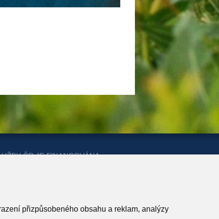
LUŽBY ČR JE FINANCOVÁNA
ERSTVA PRO MÍSTNÍ ROZVOJ A
obrazení přizpůsobeného obsahu a reklam, analýzy