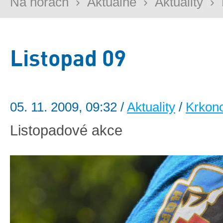
Na horách
›
Aktuálně
›
Aktuality
›
Listopad 09
05. 11. 2009, 09:32 /
Aktuality
/
Krkon
Listopadové akce