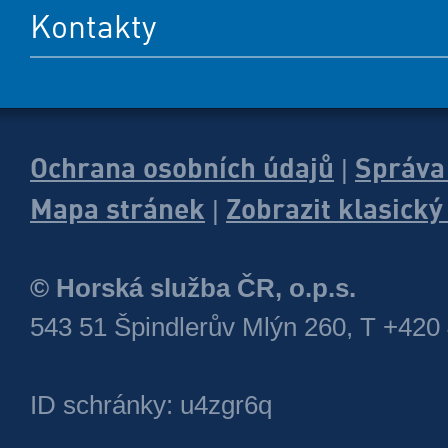
Kontakty
Ochrana osobních údajů
Správa
|
Mapa stránek
Zobrazit klasick
|
© Horská služba ČR, o.p.s.
543 51 Špindlerův Mlýn 260, T +420
ID schránky: u4zgr6q