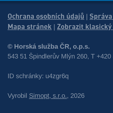
Ochrana osobních údajů
Správa
|
Mapa stránek
Zobrazit klasick
|
© Horská služba ČR, o.p.s.
543 51 Špindlerův Mlýn 260, T +420
ID schránky: u4zgr6q
Vyrobil
Simopt, s.r.o.
, 2026