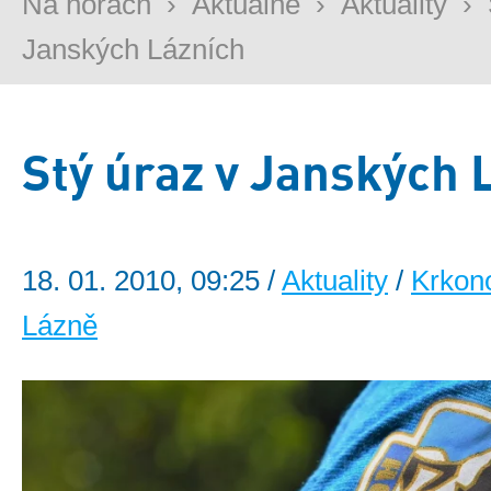
Na horách
›
Aktuálně
›
Aktuality
›
Janských Lázních
Stý úraz v Janských 
18. 01. 2010, 09:25 /
Aktuality
/
Krkon
Lázně