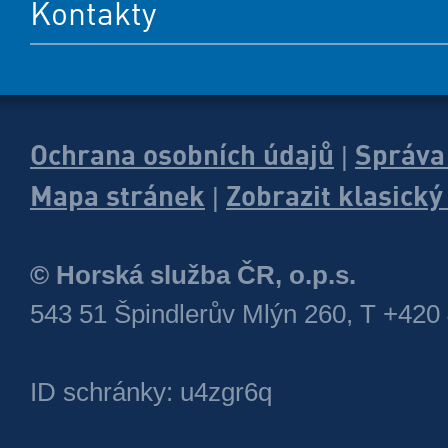
Kontakty
Ochrana osobních údajů
Správa
|
Mapa stránek
Zobrazit klasick
|
© Horská služba ČR, o.p.s.
543 51 Špindlerův Mlýn 260, T +420
ID schránky: u4zgr6q