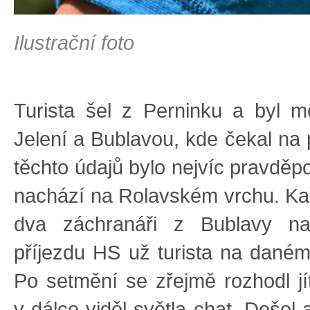
Ilustrační foto
Turista šel z Perninku a byl 
Jelení a Bublavou, kde čekal na
těchto údajů bylo nejvíc pravděp
nachází na Rolavském vrchu. Kam
dva záchranáři z Bublavy na
příjezdu HS už turista na daném
Po setmění se zřejmě rozhodl jít
v dálce viděl světla chat. Došel