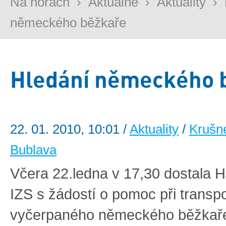
Na horách
›
Aktuálně
›
Aktuality
›
německého běžkaře
Hledání německého 
22. 01. 2010, 10:01 /
Aktuality
/
Krušn
Bublava
Včera 22.ledna v 17,30 dostala 
IZS s žádostí o pomoc při transp
vyčerpaného německého běžkaře