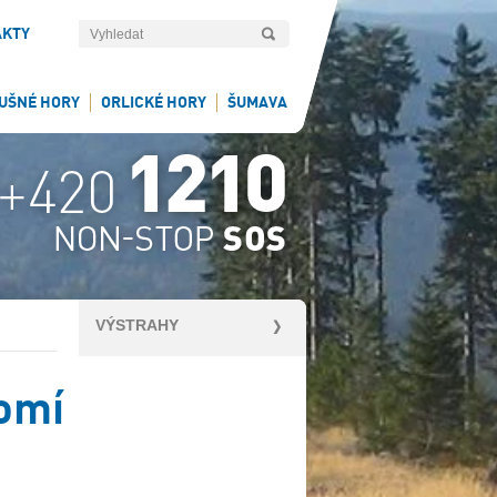
AKTY
UŠNÉ HORY
ORLICKÉ HORY
ŠUMAVA
VÝSTRAHY
omí