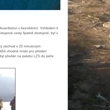
wboardistovi v bezvědomí. Vzhledem k
řístupové cesty špatně dostupné, byl v
ický záchvat s 20 minutovým
ižší vhodné místo pro přistání
í, byl předán na palubu LZS do péče