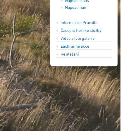
Napsali o nás
Napsali nám
Informace a Pravidla
Časopis Horské služby
Video a foto galerie
Záchranné akce
Ke stažení