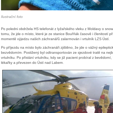
Ilustrační foto
Po poledni obdržela HS telefonát z lyžařského vleku z Moldavy o sno
tomu, že jde o místo, které je ze stanice Bouřňák časově i členitostí p
momentě výjedzu našich záchranářů zalarmován i vrtulník LZS Ústí.
Po příjezdu na místo bylo záchranáři zjištěno, že jde o vážný epilept
bezvědomím. Postižený byl odtransportován ze sjezdové tratě na nejbl
vrtulníku. Po přistání vrtulníku, kdy se již pacient probíral z bevědom
lékařky a převezen do Ústí nad Labem.