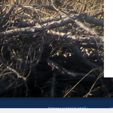
Ochrana osobních údajů
|
Z
Správa cookies
Mapa
H