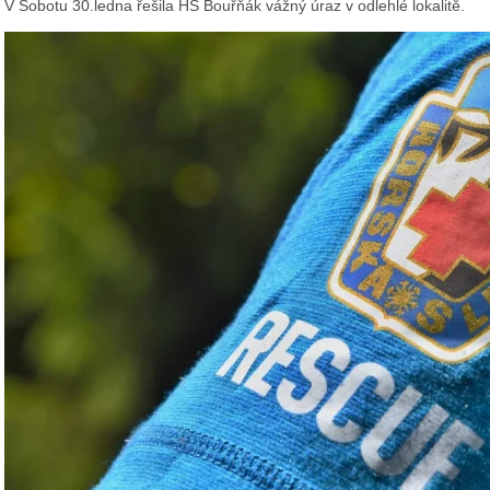
V Sobotu 30.ledna řešila HS Bouřňák vážný úraz v odlehlé lokalitě.