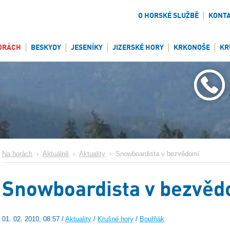
O HORSKÉ SLUŽBĚ
KONT
ORÁCH
BESKYDY
JESENÍKY
JIZERSKÉ HORY
KRKONOŠE
KR
Na horách
›
Aktuálně
›
Aktuality
›
Snowboardista v bezvědomí
Snowboardista v bezvěd
01. 02. 2010, 08:57 /
Aktuality
/
Krušné hory
/
Bouřňák