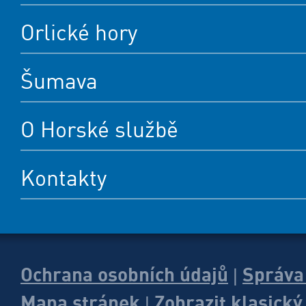
Orlické hory
Šumava
O Horské službě
Kontakty
Ochrana osobních údajů
Správa
|
Mapa stránek
Zobrazit klasick
|