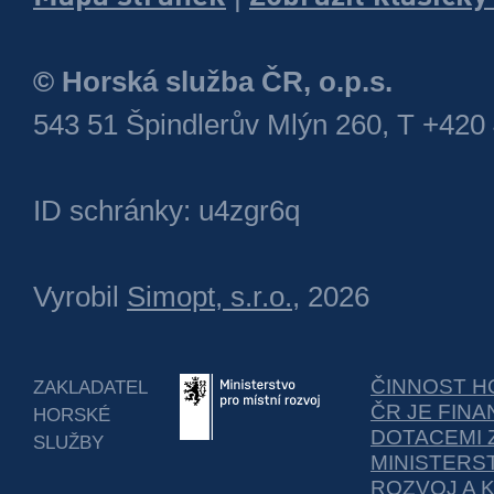
© Horská služba ČR, o.p.s.
543 51 Špindlerův Mlýn 260, T +420
ID schránky: u4zgr6q
Vyrobil
Simopt, s.r.o.
, 2026
ČINNOST H
ZAKLADATEL
ČR JE FIN
HORSKÉ
DOTACEMI 
SLUŽBY
MINISTERS
ROZVOJ A 