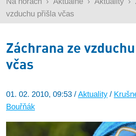
Na horách
›
Aktuálně
›
Aktuality
›
vzduchu přišla včas
Záchrana ze vzduchu 
včas
01. 02. 2010, 09:53 /
Aktuality
/
Krušn
Bouřňák