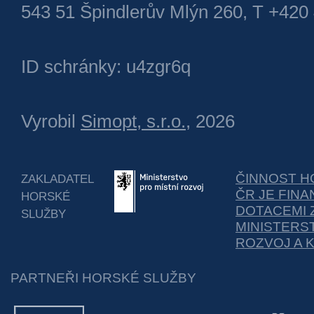
543 51 Špindlerův Mlýn 260, T +420
ID schránky: u4zgr6q
Vyrobil
Simopt, s.r.o.
, 2026
ČINNOST H
ZAKLADATEL
ČR JE FIN
HORSKÉ
DOTACEMI 
SLUŽBY
MINISTERS
ROZVOJ A 
PARTNEŘI HORSKÉ SLUŽBY