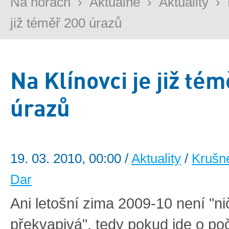
Na horách
›
Aktuálně
›
Aktuality
›
již téměř 200 úrazů
Na Klínovci je již té
úrazů
19. 03. 2010, 00:00 /
Aktuality
/
Krušn
Dar
Ani letošní zima 2009-10 není "n
překvapivá", tedy pokud jde o po