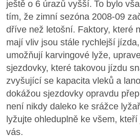
ještě o 6 úrazů vyšší. To bylo v
tím, že zimní sezóna 2008-09 zač
dříve než letošní. Faktory, které n
mají vliv jsou stále rychlejší jízda
umožňují karvingové lyže, uprav
sjezdovky, které takovou jízdu s
zvyšující se kapacita vleků a lan
dokážou sjezdovky opravdu přepln
není nikdy daleko ke srážce lyžař
lyžujte ohleduplně ke všem, kteří
vás.