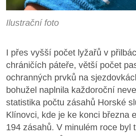
Ilustrační foto
I přes vyšší počet lyžařů v přilbá
chráničích páteře, větší počet pa
ochranných prvků na sjezdovkách
bohužel naplnila každoroční nev
statistika počtu zásahů Horské s
Klínovci, kde je ke konci března
194 zásahů. V minulém roce byl 