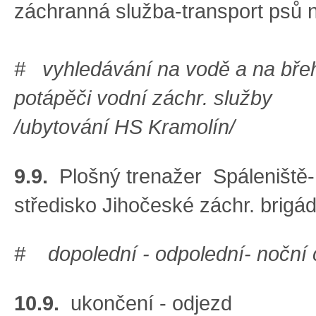
záchranná služba-transport psů n
# vyhledávání na vodě a na břehu
potápěči vodní záchr. služby
/ubytování HS Kramolín/
9.9.
Plošný trenažer Spáleniště-
středisko Jihočeské záchr. brigá
# dopolední - odpolední- noční 
10.9.
ukončení - odjezd