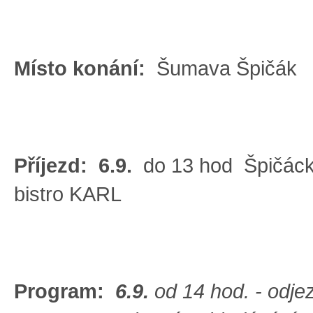
Místo konání:
Šumava Špičák
Příjezd:
6.9.
do 13 hod Špičácké
bistro KARL
Program:
6.9.
od 14 hod. - odje