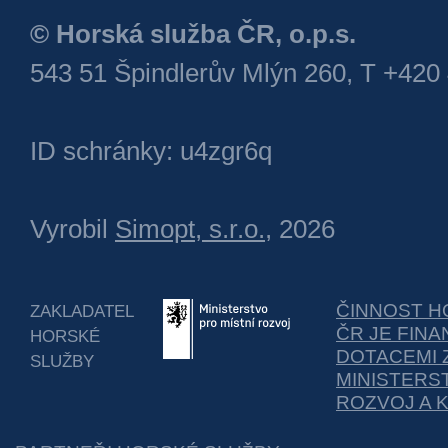
© Horská služba ČR, o.p.s.
543 51 Špindlerův Mlýn 260, T +420
ID schránky: u4zgr6q
Vyrobil
Simopt, s.r.o.
, 2026
ČINNOST H
ZAKLADATEL
ČR JE FIN
HORSKÉ
DOTACEMI 
SLUŽBY
MINISTERS
ROZVOJ A 