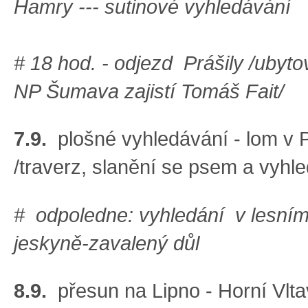
Hamry --- sutinové vyhledávání
# 18 hod. - odjezd Prášily /ubyto
NP Šumava zajistí Tomáš Fait/
7.9.
plošné vyhledávání - lom v 
/traverz, slanění se psem a vyhle
# odpoledne: vyhledání v lesním
jeskyně-zavalený důl
8.9.
přesun na Lipno - Horní Vlta