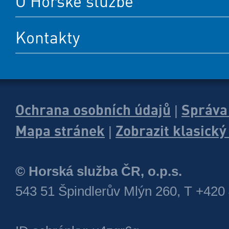
O Horské službě
Kontakty
Ochrana osobních údajů
Správa
|
Mapa stránek
Zobrazit klasick
|
© Horská služba ČR, o.p.s.
543 51 Špindlerův Mlýn 260, T +420