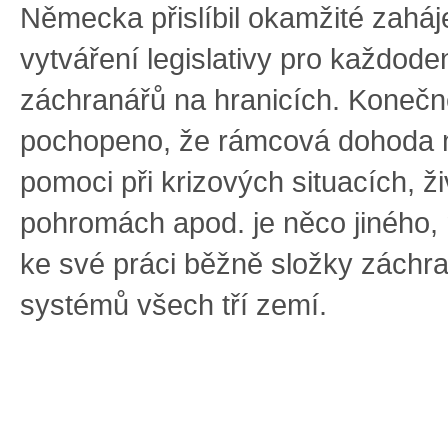
Německa přislíbil okamžité zaháj
vytváření legislativy pro každode
záchranářů na hranicích. Konečn
pochopeno, že rámcová dohoda m
pomoci při krizových situacích, ž
pohromách apod. je něco jiného, 
ke své práci běžně složky záchr
systémů všech tří zemí.