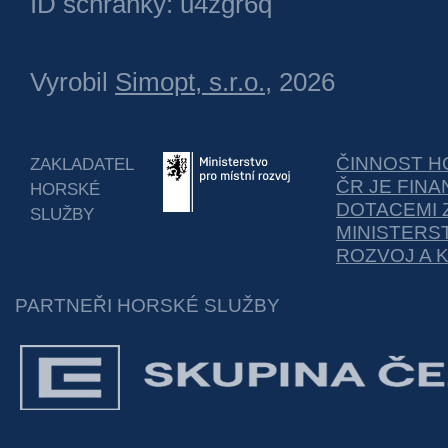
ID schránky: u4zgr6q
Vyrobil
Simopt, s.r.o.
, 2026
ČINNOST H
ZAKLADATEL
ČR JE FIN
HORSKÉ
DOTACEMI 
SLUŽBY
MINISTERS
ROZVOJ A 
PARTNEŘI HORSKÉ SLUŽBY