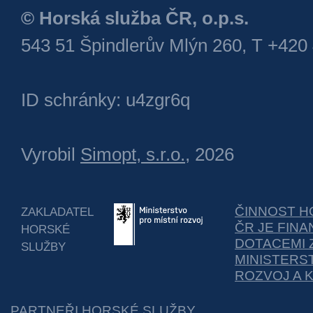
© Horská služba ČR, o.p.s.
543 51 Špindlerův Mlýn 260, T +420
ID schránky: u4zgr6q
Vyrobil
Simopt, s.r.o.
, 2026
ČINNOST H
ZAKLADATEL
ČR JE FIN
HORSKÉ
DOTACEMI 
SLUŽBY
MINISTERS
ROZVOJ A 
PARTNEŘI HORSKÉ SLUŽBY