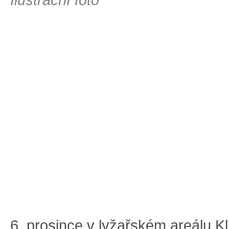
6. prosince v lyžařském areálu K