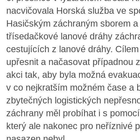
nacvičovala Horská služba ve spo
Hasičským záchraným sborem a
třísedačkové lanové dráhy záchr
cestujících z lanové dráhy. Cílem
upřesnit a načasovat případnou 
akci tak, aby byla možná evakuac
v co nejkratším možném čase a 
zbytečných logistických nepřesno
záchrany měl probíhat i s pomocí 
který ale nakonec pro neříznivé 
nasazen nebyl.