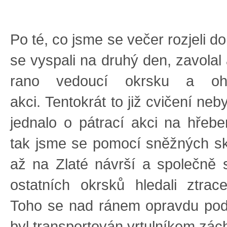
Po té, co jsme se večer rozjeli 
se vyspali na druhý den, zavolal 
rano vedoucí okrsku a ohla
akci. Tentokrát to již cvičení neb
jednalo o pátrací akci na hřeb
tak jsme se pomocí sněžných sků
až na Zlaté návrší a společně 
ostatních okrsků hledali ztrac
Toho se nad ránem opravdu poda
byl transportován vrtulníkem zác