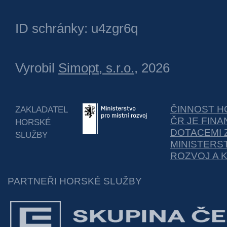
ID schránky: u4zgr6q
Vyrobil
Simopt, s.r.o.
, 2026
ČINNOST H
ZAKLADATEL
ČR JE FIN
HORSKÉ
DOTACEMI 
SLUŽBY
MINISTERS
ROZVOJ A 
PARTNEŘI HORSKÉ SLUŽBY