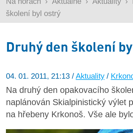
Na horách
›
Aktuálně
›
Aktuality
›
školení byl ostrý
Druhý den školení by
04. 01. 2011, 21:13 /
Aktuality
/
Krkon
Na druhý den opakovacího školen
naplánován Skialpinistický výlet 
na hřebeny Krkonoš. Vše ale bylo