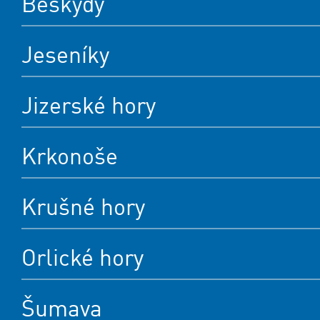
Beskydy
Jeseníky
Jizerské hory
Krkonoše
Krušné hory
Orlické hory
Šumava