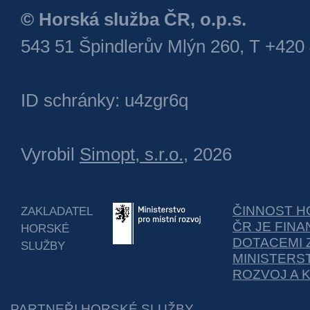
© Horská služba ČR, o.p.s.
543 51 Špindlerův Mlýn 260, T +420
ID schránky: u4zgr6q
Vyrobil
Simopt, s.r.o.
, 2026
ČINNOST H
ZAKLADATEL
ČR JE FIN
HORSKÉ
DOTACEMI 
SLUŽBY
MINISTERS
ROZVOJ A 
PARTNEŘI HORSKÉ SLUŽBY