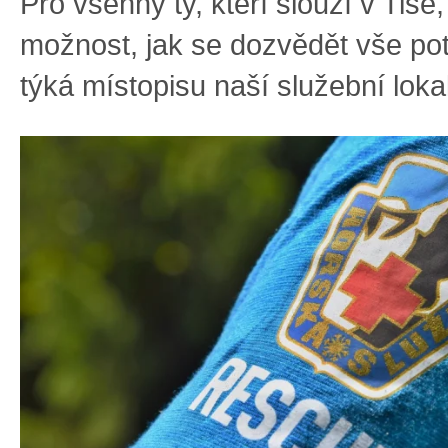
Pro všehny ty, kteří slouží v Tisé, 
možnost, jak se dozvědět vše po
týká místopisu naší služební loka