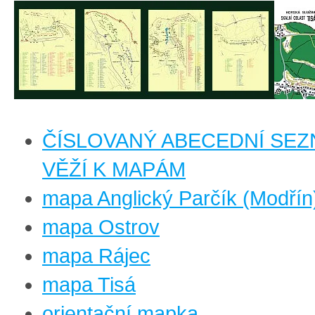
ČÍSLOVANÝ ABECEDNÍ SE
VĚŽÍ K MAPÁM
mapa Anglický Parčík (Modřín
mapa Ostrov
mapa Rájec
mapa Tisá
orientační mapka