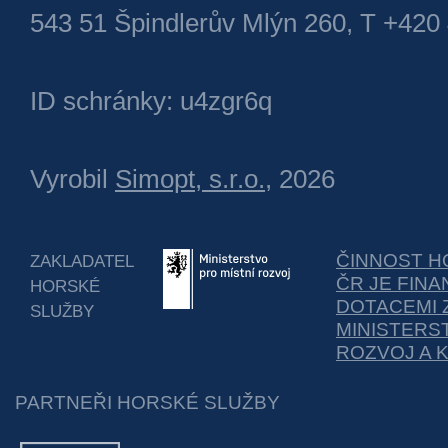
543 51 Špindlerův Mlýn 260, T +420
ID schránky: u4zgr6q
Vyrobil
Simopt, s.r.o.
, 2026
ČINNOST H
ZAKLADATEL
ČR JE FIN
HORSKÉ
DOTACEMI 
SLUŽBY
MINISTERS
ROZVOJ A 
PARTNEŘI HORSKÉ SLUŽBY