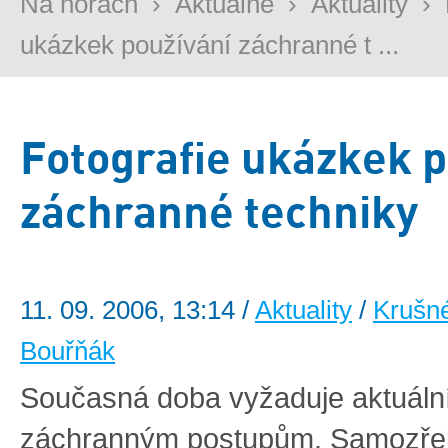
Na horách
›
Aktuálně
›
Aktuality
›
ukázkek používání záchranné t ...
Fotografie ukázkek p
záchranné techniky
11. 09. 2006, 13:14 /
Aktuality
/
Krušn
Bouřňák
Současná doba vyžaduje aktuální
záchranným postupům. Samozřej