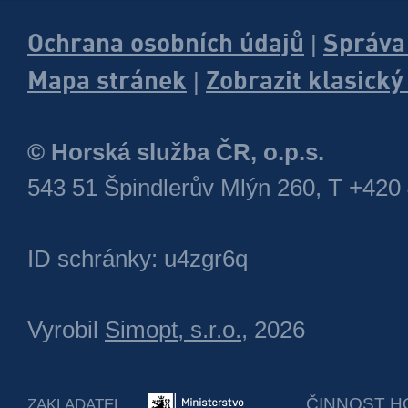
Ochrana osobních údajů
Správa
|
Mapa stránek
Zobrazit klasick
|
© Horská služba ČR, o.p.s.
543 51 Špindlerův Mlýn 260, T +420
ID schránky: u4zgr6q
Vyrobil
Simopt, s.r.o.
, 2026
ČINNOST H
ZAKLADATEL