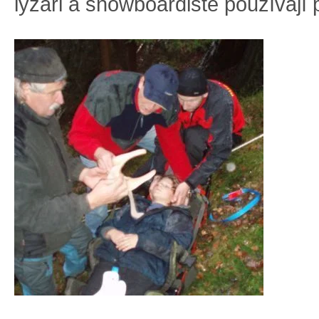
lyžaři a snowboardisté používají p