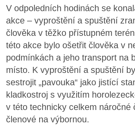
V odpoledních hodinách se konal
akce – vyproštění a spuštění zr
člověka v těžko přístupném teré
této akce bylo ošetřit člověka v 
podmínkách a jeho transport na
místo. K vyproštění a spuštění by
sestrojit „pavouka“ jako jistící st
kladkostroj s využitím horolezecké
v této technicky celkem náročné č
členové na výbornou.