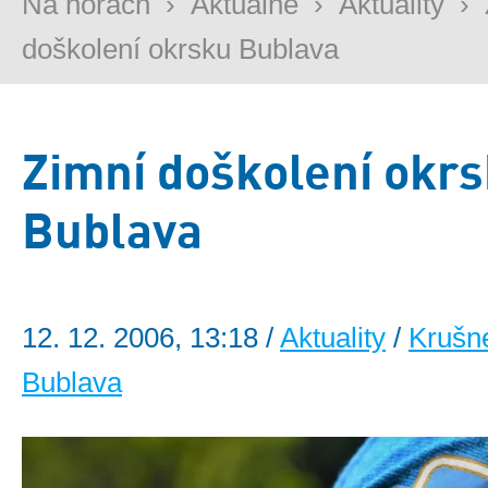
Na horách
›
Aktuálně
›
Aktuality
›
doškolení okrsku Bublava
Zimní doškolení okr
Bublava
12. 12. 2006, 13:18 /
Aktuality
/
Krušn
Bublava