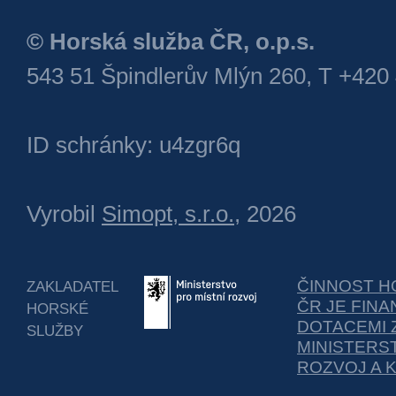
© Horská služba ČR, o.p.s.
543 51 Špindlerův Mlýn 260, T +420
ID schránky: u4zgr6q
Vyrobil
Simopt, s.r.o.
, 2026
ČINNOST H
ZAKLADATEL
ČR JE FIN
HORSKÉ
DOTACEMI 
SLUŽBY
MINISTERS
ROZVOJ A 