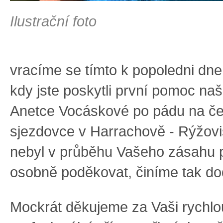
Ilustrační foto
vracíme se tímto k popoledni dne
kdy jste poskytli první pomoc naš
Anetce Vocáskové po pádu na č
sjezdovce v Harrachově - Rýžoviš
nebyl v průběhu Vašeho zásahu 
osobně poděkovat, činíme tak do
Mockrát děkujeme za Vaši rychlo