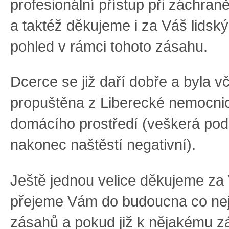
profesionální přístup při záchran
a taktéž děkujeme i za Váš lidský
pohled v rámci tohoto zásahu.
Dcerce se již daří dobře a byla v
propuštěna z Liberecké nemocni
domácího prostředí (veškerá pod
nakonec naštěstí negativní).
Ještě jednou velice děkujeme za
přejeme Vám do budoucna co n
zásahů a pokud již k nějakému z