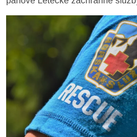
pánové Letecké záchranné služb