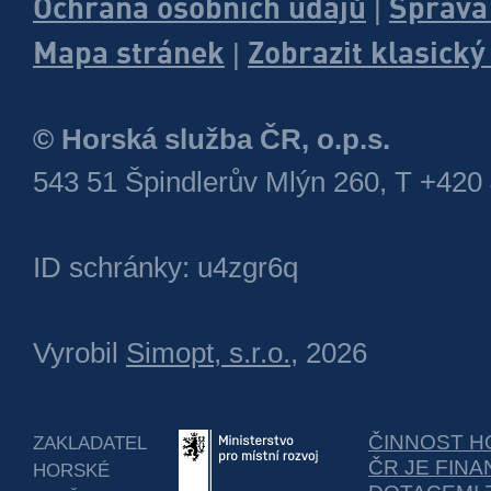
Ochrana osobních údajů
Správa
|
Mapa stránek
Zobrazit klasick
|
© Horská služba ČR, o.p.s.
543 51 Špindlerův Mlýn 260, T +420
ID schránky: u4zgr6q
Vyrobil
Simopt, s.r.o.
, 2026
ČINNOST H
ZAKLADATEL
ČR JE FIN
HORSKÉ