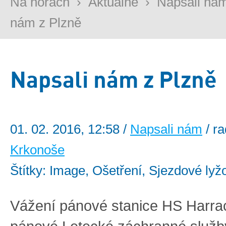
Na horách
›
Aktuálně
›
Napsali ná
nám z Plzně
Napsali nám z Plzně
01. 02. 2016, 12:58 /
Napsali nám
/ r
Krkonoše
Štítky: Image, Ošetření, Sjezdové lyž
Vážení pánové stanice HS Harra