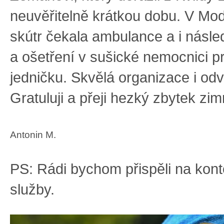
neuvěřitelně krátkou dobu. V Mod
skútr čekala ambulance a i násle
a ošetření v sušické nemocnici p
jedničku. Skvělá organizace i od
Gratuluji a přeji hezký zbytek zi
Antonin M.
PS: Rádi bychom přispěli na kon
služby.