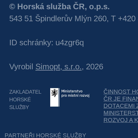
© Horská služba ČR, o.p.s.
543 51 Špindlerův Mlýn 260, T +420
ID schránky: u4zgr6q
Vyrobil
Simopt, s.r.o.
, 2026
ČINNOST H
ZAKLADATEL
ČR JE FIN
HORSKÉ
DOTACEMI 
SLUŽBY
MINISTERS
ROZVOJ A 
PARTNEŘI HORSKÉ SLUŽBY