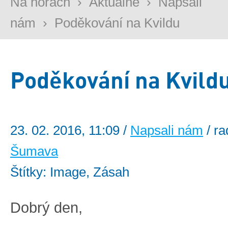
Na horách
›
Aktuálně
›
Napsali
nám
›
Poděkování na Kvildu
Poděkování na Kvild
23. 02. 2016, 11:09 /
Napsali nám
/ r
Šumava
Štítky: Image, Zásah
Dobrý den,