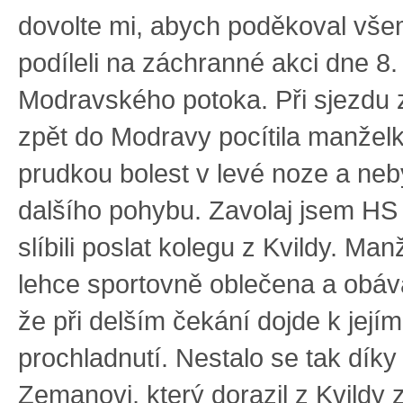
dovolte mi, abych poděkoval všem
podíleli na záchranné akci dne 8.
Modravského potoka. Při sjezdu 
zpět do Modravy pocítila manžel
prudkou bolest v levé noze a ne
dalšího pohybu. Zavolaj jsem HS
slíbili poslat kolegu z Kvildy. Man
lehce sportovně oblečena a obáv
že při delším čekání dojde k její
prochladnutí. Nestalo se tak díky
Zemanovi, který dorazil z Kvildy 