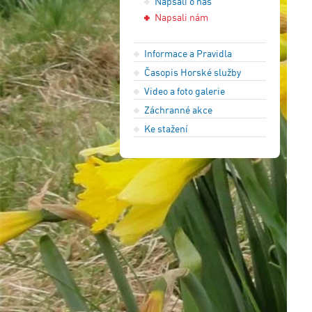
Napsali o nás
Napsali nám
Informace a Pravidla
Časopis Horské služby
Video a foto galerie
Záchranné akce
Ke stažení