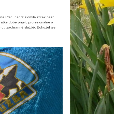
na Ptačí nádrž zlomila krček pažní
átké době přijeli, profesionálně a
 Huti záchranné službě. Bohužel jsem