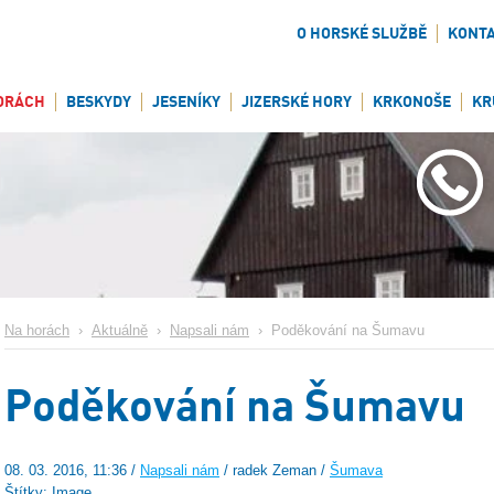
O HORSKÉ SLUŽBĚ
KONT
ORÁCH
BESKYDY
JESENÍKY
JIZERSKÉ HORY
KRKONOŠE
KR
Na horách
›
Aktuálně
›
Napsali nám
›
Poděkování na Šumavu
Poděkování na Šumavu
08. 03. 2016, 11:36 /
Napsali nám
/ radek Zeman /
Šumava
Štítky: Image