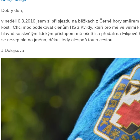
Dobrý den,
v neděli 6.3.2016 jsem si při sjezdu na běžkách z Černé hory směrem 
kosti. Chci moc poděkovat členům HS z Kvildy, kteří pro mě ve velmi kr
hlavně se skvělým lidským přístupem mě ošetřili a předali na Filipově
se nezeptala na jména, děkuji tedy alespoň touto cestou.
J.Dolejšová