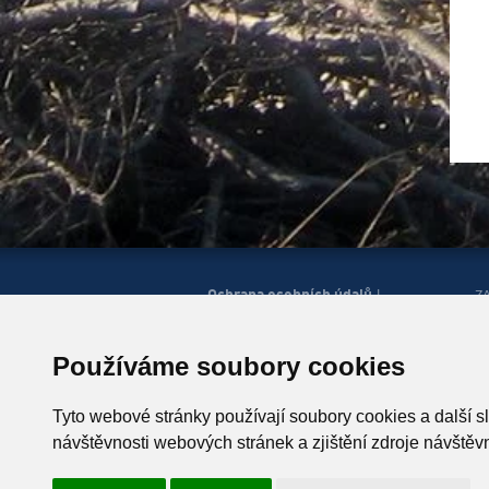
Ochrana osobních údajů
|
Z
Správa cookies
Mapa
H
|
stránek
Zobrazit mobilní
|
web
Používáme soubory cookies
© Horská služba ČR, o.p.s.
P
543 51 Špindlerův Mlýn 260,
Tyto webové stránky používají soubory cookies a další s
T +420 499 433 230
návštěvnosti webových stránek a zjištění zdroje návštěvn
ID schránky: u4zgr6q