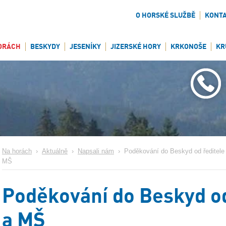
O HORSKÉ SLUŽBĚ
KONT
ORÁCH
BESKYDY
JESENÍKY
JIZERSKÉ HORY
KRKONOŠE
KR
Na horách
›
Aktuálně
›
Napsali nám
›
Poděkování do Beskyd od ředitele
MŠ
Poděkování do Beskyd od
a MŠ