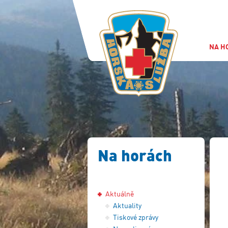
NA H
Na horách
Aktuálně
Aktuality
Tiskové zprávy