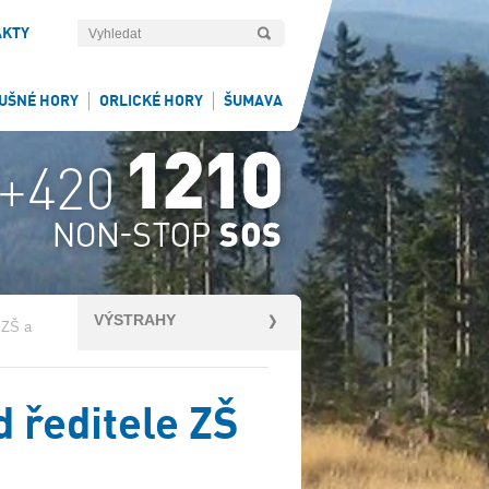
AKTY
UŠNÉ HORY
ORLICKÉ HORY
ŠUMAVA
VÝSTRAHY
 ZŠ a
 ředitele ZŠ