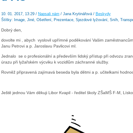
10. 01. 2017, 13:29 /
Napsali nám
/ Jana Krytinářová /
Beskydy
Štítky: Image, Jiné, Ošetření, Prezentace, Sjezdové lyžování, Sníh, Transp
Dobrý den,
dovolte mi , abych vyslovil upřímné poděkování Vašim zaměstnancům
Janu Petrovi a p. Jaroslavu Pavlicovi ml.
Jednalo se o profesionální a především lidský přístup při odvozu zra
úrazu při lyžařském výcviku k vozidlům záchranné služby.
Rovněž připravená zajímavá beseda byla dětmi a p. učitelkami hodnoc
Ještě jednou Vám děkuji Libor Kvapil - ředitel školy ZŠaMŠ F-M, Lísk