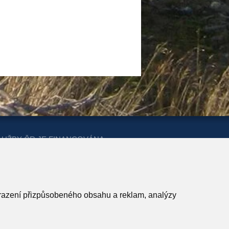
LUŽBY ČR JE FINANCOVÁNA
ERSTVA PRO MÍSTNÍ ROZVOJ A
obrazení přizpůsobeného obsahu a reklam, analýzy