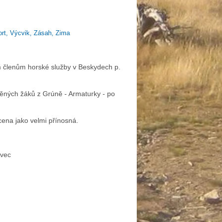
ort, Výcvik, Zásah, Zima
 členům horské služby v Beskydech p.
něných žáků z Grúně - Armaturky - po
ena jako velmi přínosná.
ovec