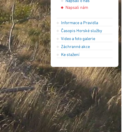
Napsali o nás
Napsali nám
Informace a Pravidla
Časopis Horské služby
Video a foto galerie
Záchranné akce
Ke stažení