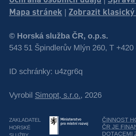
Mapa stránek
Zobrazit klasick
|
© Horská služba ČR, o.p.s.
543 51 Špindlerův Mlýn 260, T +420
ID schránky: u4zgr6q
Vyrobil
Simopt, s.r.o.
, 2026
ČINNOST H
ZAKLADATEL
ČR JE FIN
HORSKÉ
DOTACEMI 
SLUŽBY