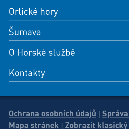
Orlické hory
Šumava
O Horské službě
Kontakty
Ochrana osobních údajů
Správa
|
Mapa stránek
Zobrazit klasick
|