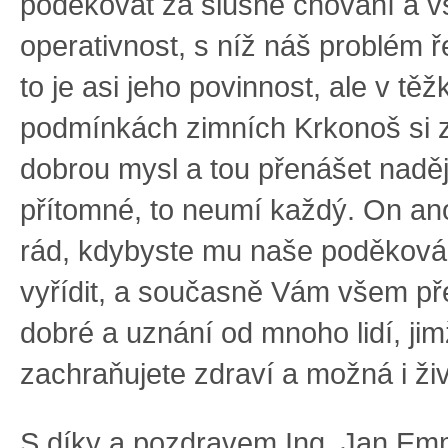
poděkovat za slušné chování a vs
operativnost, s níž náš problém ře
to je asi jeho povinnost, ale v tě
podmínkách zimních Krkonoš si 
dobrou mysl a tou přenášet naděj
přítomné, to neumí každý. On an
rád, kdybyste mu naše poděková
vyřídit, a současně Vám všem p
dobré a uznání od mnoho lidí, jim
zachraňujete zdraví a možná i živ
S díky a pozdravem Ing. Jan Em