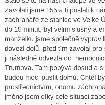
Stalo se to na naší chalupě ve V
Zavolali jsme 155 a ti poslali k 
záchranáře ze stanice ve Velké Ú
do 15 minut, byl velmi slušný a e
manželku jsme společně vypravili 
dovezl dolů, před tím zavolal pro 
ji následně odvezla do nemocnic
Trutnova. Tam pobývá dosud a sn
budou moci pustit domů. Chtěl b
prostřednictvím, onomu záchranář
jméno jsem díky celé situaci za