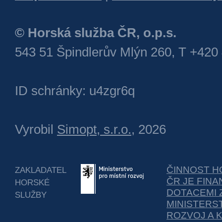
© Horská služba ČR, o.p.s.
543 51 Špindlerův Mlýn 260, T +420
ID schránky: u4zgr6q
Vyrobil
Simopt, s.r.o.
, 2026
ČINNOST H
ZAKLADATEL
ČR JE FIN
HORSKÉ
DOTACEMI 
SLUŽBY
MINISTERS
ROZVOJ A 