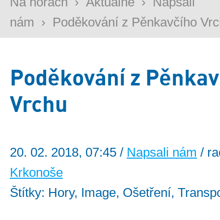
Na horách
›
Aktuálně
›
Napsali
nám
›
Poděkování z Pěnkavčího Vr
Poděkování z Pěnkav
Vrchu
20. 02. 2018, 07:45 /
Napsali nám
/ r
Krkonoše
Štítky: Hory, Image, Ošetření, Transp