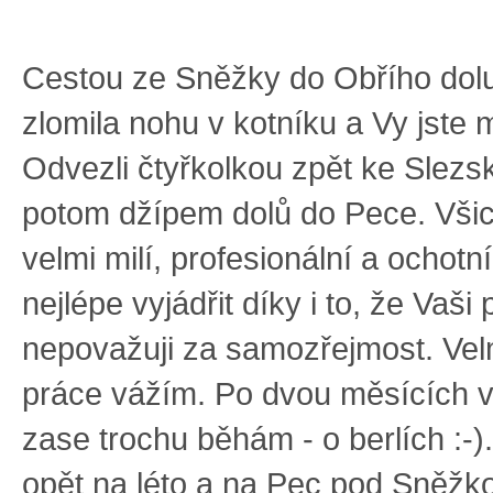
Cestou ze Sněžky do Obřího dolu
zlomila nohu v kotníku a Vy jste 
Odvezli čtyřkolkou zpět ke Slez
potom džípem dolů do Pece. Všich
velmi milí, profesionální a ochotn
nejlépe vyjádřit díky i to, že Vaš
nepovažuji za samozřejmost. Velm
práce vážím. Po dvou měsících v
zase trochu běhám - o berlích :-)
opět na léto a na Pec pod Sněžko