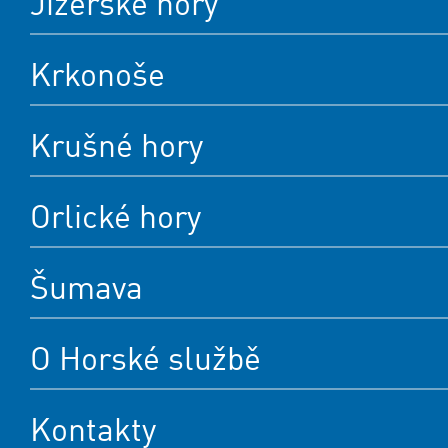
Jizerské hory
Krkonoše
Krušné hory
Orlické hory
Šumava
O Horské službě
Kontakty