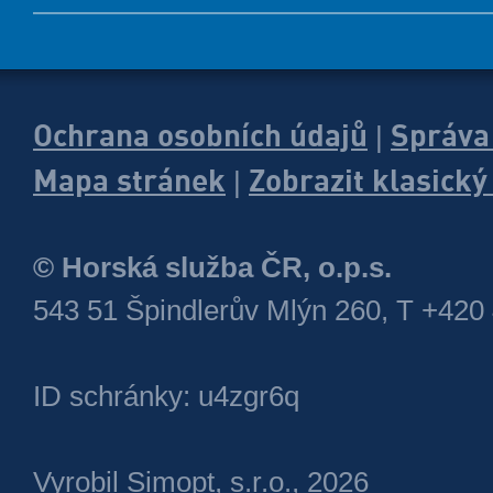
Ochrana osobních údajů
Správa
|
Mapa stránek
Zobrazit klasick
|
© Horská služba ČR, o.p.s.
543 51 Špindlerův Mlýn 260, T +420
ID schránky: u4zgr6q
Vyrobil
Simopt, s.r.o.
, 2026