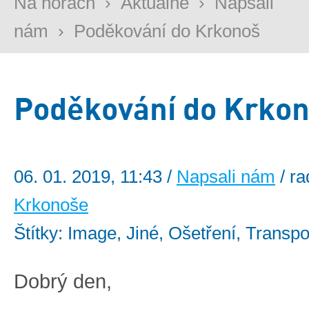
Na horách
›
Aktuálně
›
Napsali
nám
›
Poděkování do Krkonoš
Poděkování do Krko
06. 01. 2019, 11:43 /
Napsali nám
/ r
Krkonoše
Štítky: Image, Jiné, Ošetření, Transpor
Dobrý den,