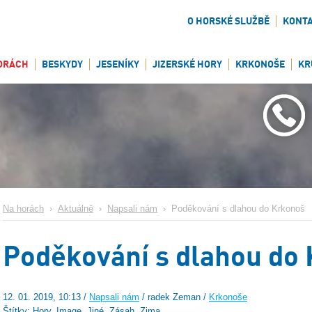
O HORSKÉ SLUŽBĚ
KONT
ORÁCH
BESKYDY
JESENÍKY
JIZERSKÉ HORY
KRKONOŠE
KR
Na horách
›
Aktuálně
›
Napsali nám
›
Poděkování s dlahou do Krkonoš
Poděkování s dlahou do
12. 01. 2019, 10:13 /
Napsali nám
/ radek Zeman /
Krkonoše
Štítky: Hory, Image, Jiné, Zásah, Zima