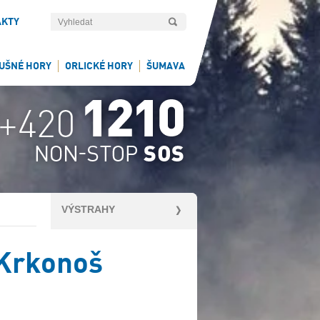
AKTY
UŠNÉ HORY
ORLICKÉ HORY
ŠUMAVA
VÝSTRAHY
 Krkonoš