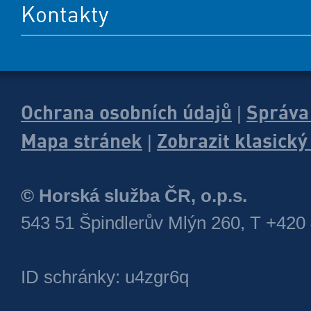
Kontakty
Ochrana osobních údajů
Správa
|
Mapa stránek
Zobrazit klasick
|
© Horská služba ČR, o.p.s.
543 51 Špindlerův Mlýn 260, T +420
ID schránky: u4zgr6q