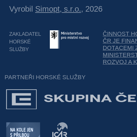
Vyrobil
Simopt, s.r.o.
, 2026
ČINNOST H
ZAKLADATEL
ČR JE FIN
HORSKÉ
DOTACEMI 
SLUŽBY
MINISTERS
ROZVOJ A 
PARTNEŘI HORSKÉ SLUŽBY