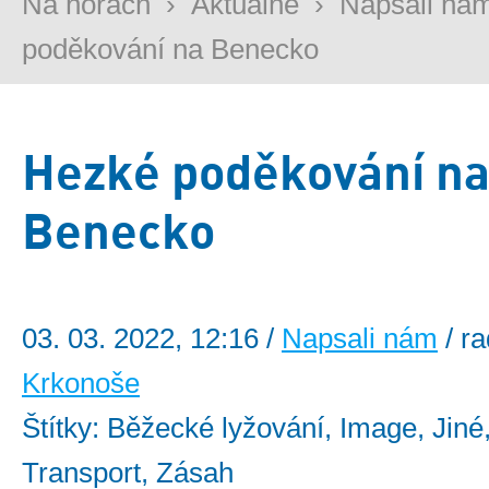
Na horách
›
Aktuálně
›
Napsali ná
poděkování na Benecko
Hezké poděkování n
Benecko
03. 03. 2022, 12:16 /
Napsali nám
/ r
Krkonoše
Štítky: Běžecké lyžování, Image, Jiné
Transport, Zásah