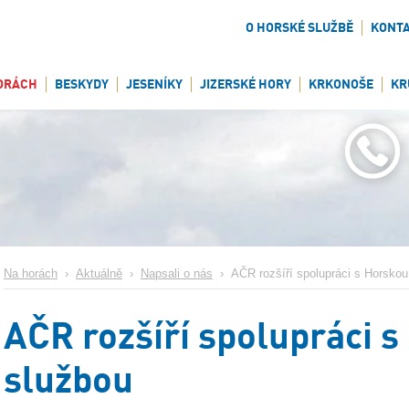
O HORSKÉ SLUŽBĚ
KONT
ORÁCH
BESKYDY
JESENÍKY
JIZERSKÉ HORY
KRKONOŠE
KR
Na horách
›
Aktuálně
›
Napsali o nás
›
AČR rozšíří spolupráci s Horskou
AČR rozšíří spolupráci 
službou