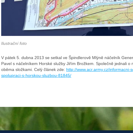
Ilustrační foto
V pátek 5. dubna 2013 se setkal ve Špindlerově Mlýně náčelník Gene
Pavel s náčelníkem Horské služby Jiřím Brožkem. Společně jednali o
oběma složkami. Celý článek zde:
http://www.acr.army.cz/informacni-se
spolupraci-s-horskou-sluzbou-81845/