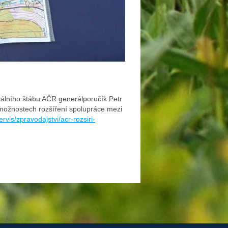
rálního štábu AČR generálporučík Petr
 možnostech rozšíření spolupráce mezi
rvis/zpravodajstvi/acr-rozsiri-