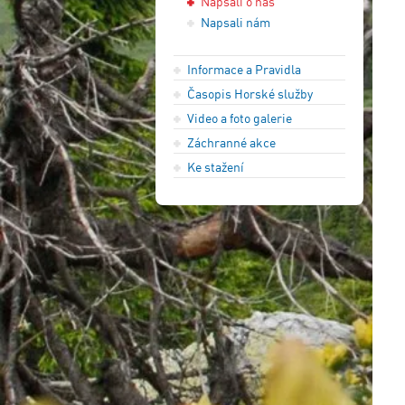
Napsali o nás
Napsali nám
Informace a Pravidla
Časopis Horské služby
Video a foto galerie
Záchranné akce
Ke stažení