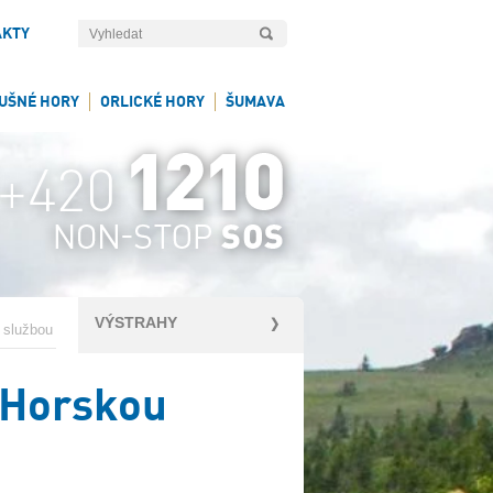
AKTY
UŠNÉ HORY
ORLICKÉ HORY
ŠUMAVA
VÝSTRAHY
 službou
s Horskou