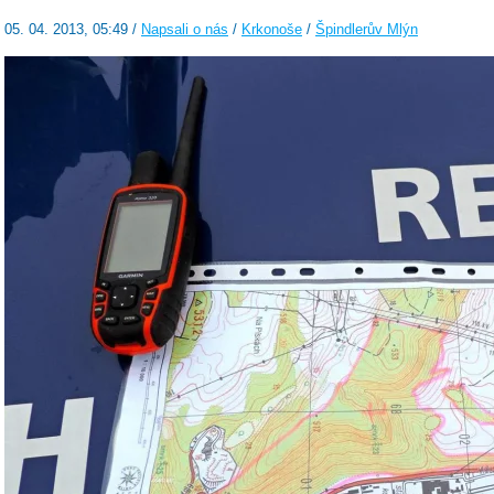
05. 04. 2013, 05:49 /
Napsali o nás
/
Krkonoše
/
Špindlerův Mlýn