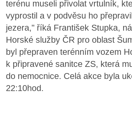
terénu museli přivolat vrtulník, k
vyprostil a v podvěsu ho přepravi
jezera," říká František Stupka, n
Horské služby ČR pro oblast Šu
byl přepraven terénním vozem H
k připravené sanitce ZS, která m
do nemocnice. Celá akce byla u
22:10hod.