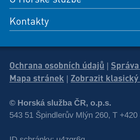
Kontakty
Ochrana osobních údajů
Správa
|
Mapa stránek
Zobrazit klasick
|
© Horská služba ČR, o.p.s.
543 51 Špindlerův Mlýn 260, T +420
ID schránky: u4zgr6q