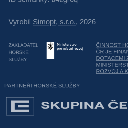
Vyrobil
Simopt, s.r.o.
, 2026
ČINNOST H
ZAKLADATEL
ČR JE FIN
HORSKÉ
DOTACEMI 
SLUŽBY
MINISTERS
ROZVOJ A 
PARTNEŘI HORSKÉ SLUŽBY