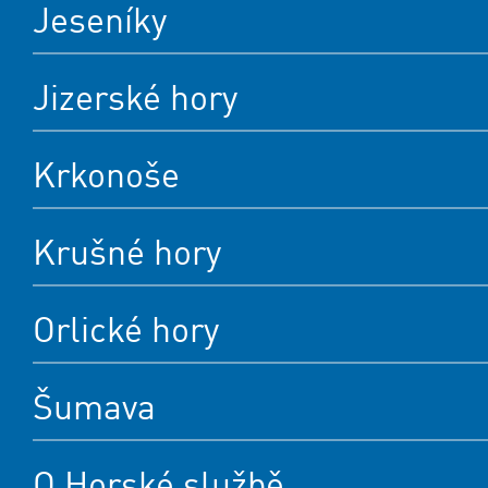
Jeseníky
Jizerské hory
Krkonoše
Krušné hory
Orlické hory
Šumava
O Horské službě