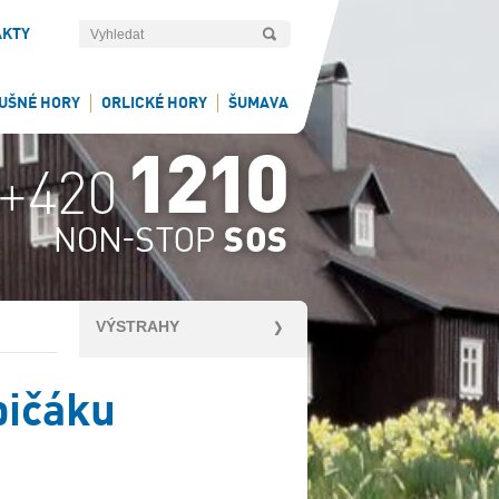
AKTY
UŠNÉ HORY
ORLICKÉ HORY
ŠUMAVA
VÝSTRAHY
pičáku