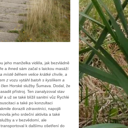
u jeho manželka viděla, jak bezvládně
áře a ihned sám začal s laickou masáží
na místě během velice krátké chvíle, a
jsem z vozu vytáhl batoh s kyslíkem a
 člen Horské služby Šumava. Dodal, že
adit přístroj. Ten zanalyzoval stav
ř a už se také blížil sanitní vůz Rychlé
uscitaci a také po konzultaci
ile dorazili zdravotníci, napojili
ovila jeho srdeční aktivita a také
 služby a v bezvědomí, ale
transportoval k dalšímu ošetření do