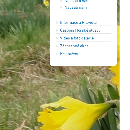
Napsali o nás
Napsali nám
Informace a Pravidla
Časopis Horské služby
Video a foto galerie
Záchranné akce
Ke stažení