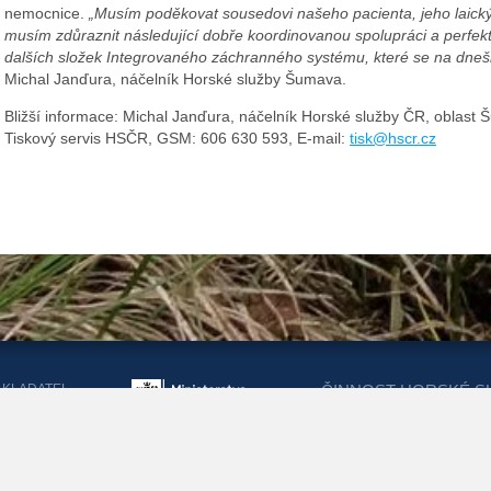
nemocnice.
„Musím poděkovat sousedovi našeho pacienta, jeho laický 
musím zdůraznit následující dobře koordinovanou spolupráci a perfektn
dalších složek Integrovaného záchranného systému, které se na dnešn
Michal Janďura, náčelník Horské služby Šumava.
Bližší informace: Michal Janďura, náčelník Horské služby ČR, oblas
Tiskový servis HSČR, GSM: 606 630 593, E-mail:
tisk@hscr.cz
AKLADATEL
ČINNOST HORSKÉ S
ORSKÉ SLUŽBY
DOTACEMI Z MINIST
KRAJŮ