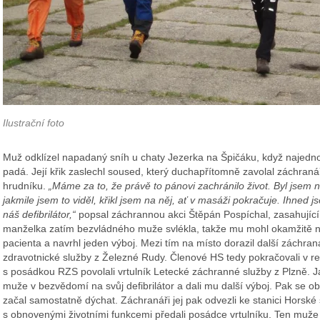
Ilustrační foto
Muž odklízel napadaný sníh u chaty Jezerka na Špičáku, když najedno
padá. Její křik zaslechl soused, který duchapřítomně zavolal záchran
hrudníku.
„Máme za to, že právě to pánovi zachránilo život. Byl jsem 
jakmile jsem to viděl, křikl jsem na něj, ať v masáži pokračuje. Ihned 
náš defibrilátor,“
popsal záchrannou akci Štěpán Pospíchal, zasahující
manželka zatím bezvládného muže svlékla, takže mu mohl okamžitě nas
pacienta a navrhl jeden výboj. Mezi tím na místo dorazil další záchraná
zdravotnické služby z Železné Rudy. Členové HS tedy pokračovali v res
s posádkou RZS povolali vrtulník Letecké záchranné služby z Plzně. Jakm
muže v bezvědomí na svůj defibrilátor a dali mu další výboj. Pak se obn
začal samostatně dýchat. Záchranáři jej pak odvezli ke stanici Horské
s obnovenými životními funkcemi předali posádce vrtulníku. Ten muže 