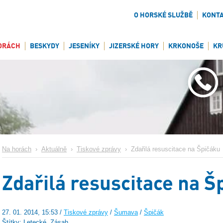
O HORSKÉ SLUŽBĚ
KONT
ORÁCH
BESKYDY
JESENÍKY
JIZERSKÉ HORY
KRKONOŠE
KR
Na horách
›
Aktuálně
›
Tiskové zprávy
›
Zdařilá resuscitace na Špičáku
Zdařilá resuscitace na Š
27. 01. 2014, 15:53 /
Tiskové zprávy
/
Šumava
/
Špičák
Štítky: Letecké, Zásah