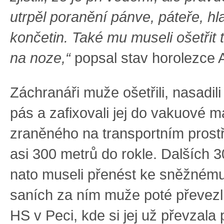
utrpěl poranění pánve, páteře, hla
končetin. Také mu museli ošetřit 
na noze,“
popsal stav horolezce A
Záchranáři muže ošetřili, nasadil
pás a zafixovali jej do vakuové m
zraněného na transportním prostř
asi 300 metrů do rokle. Dalších 3
nato museli přenést ke sněžnému
saních za ním muže poté převezli
HS v Peci, kde si jej už převzala