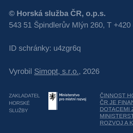
© Horská služba ČR, o.p.s.
543 51 Špindlerův Mlýn 260, T +420
ID schránky: u4zgr6q
Vyrobil
Simopt, s.r.o.
, 2026
ČINNOST H
ZAKLADATEL
ČR JE FIN
HORSKÉ
DOTACEMI 
SLUŽBY
MINISTERS
ROZVOJ A 