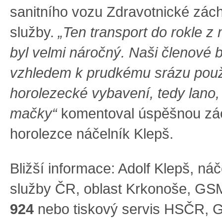
sanitního vozu Zdravotnické zác
služby.
„Ten transport do rokle z
byl velmi náročný. Naši členové b
vzhledem k prudkému srázu použ
horolezecké vybavení, tedy lano,
mačky“
komentoval úspěšnou zá
horolezce náčelník Klepš.
Bližší informace: Adolf Klepš, ná
služby ČR, oblast Krkonoše, GS
924
nebo tiskový servis HSČR, 