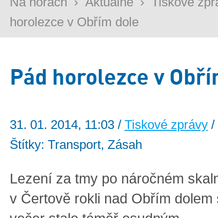
Na horách
›
Aktuálně
›
Tiskové zpr
horolezce v Obřím dole
Pád horolezce v Obří
31. 01. 2014, 11:03 /
Tiskové zprávy
/
Štítky: Transport, Zásah
Lezení za tmy po náročném skal
v Čertově rokli nad Obřím dolem