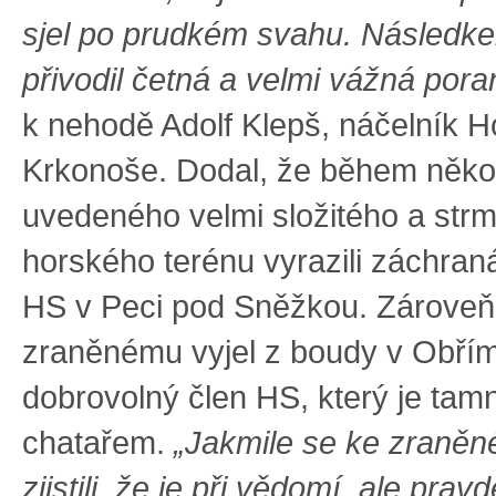
sjel po prudkém svahu. Následke
přivodil četná a velmi vážná pora
k nehodě Adolf Klepš, náčelník H
Krkonoše. Dodal, že během někol
uvedeného velmi složitého a str
horského terénu vyrazili záchraná
HS v Peci pod Sněžkou. Zároveň
zraněnému vyjel z boudy v Obřím
dobrovolný člen HS, který je tam
chatařem.
„Jakmile se ke zraněn
zjistili, že je při vědomí, ale pr