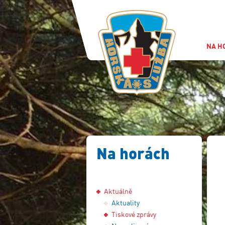
NA H
Na horách
Aktuálně
Aktuality
Tiskové zprávy