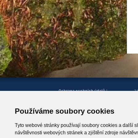
Ochrana osobních údajů
|
Z
Správa cookies
Mapa
H
|
stránek
Zobrazit mobilní
|
web
Používáme soubory cookies
© Horská služba ČR, o.p.s.
P
543 51 Špindlerův Mlýn 260,
Tyto webové stránky používají soubory cookies a další s
T +420 499 433 230
návštěvnosti webových stránek a zjištění zdroje návštěvn