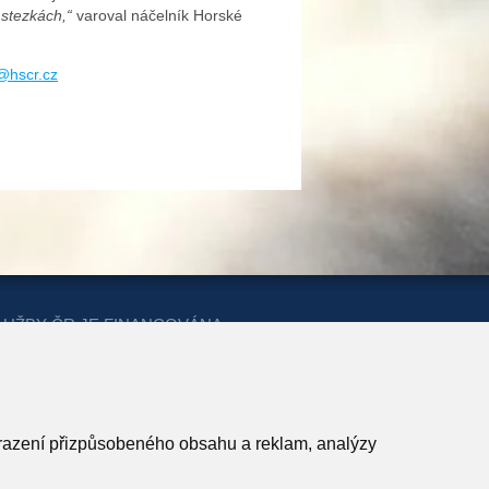
 stezkách,“
varoval náčelník Horské
k@hscr.cz
LUŽBY ČR JE FINANCOVÁNA
ERSTVA PRO MÍSTNÍ ROZVOJ A
obrazení přizpůsobeného obsahu a reklam, analýzy