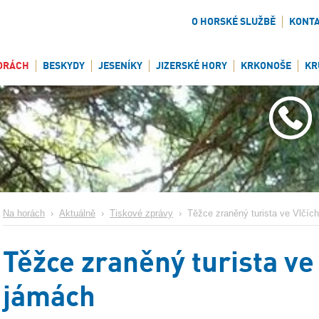
O HORSKÉ SLUŽBĚ
KONT
ORÁCH
BESKYDY
JESENÍKY
JIZERSKÉ HORY
KRKONOŠE
KR
Na horách
›
Aktuálně
›
Tiskové zprávy
›
Těžce zraněný turista ve Vlčíc
Těžce zraněný turista ve
jámách