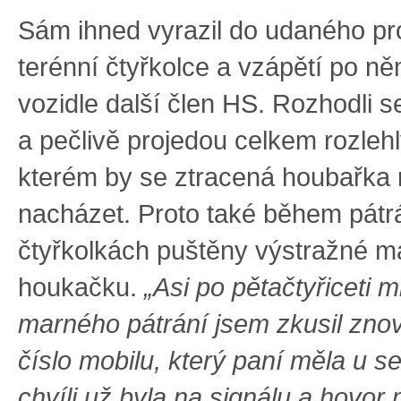
Sám ihned vyrazil do udaného pr
terénní čtyřkolce a vzápětí po n
vozidle další člen HS. Rozhodli 
a pečlivě projedou celkem rozlehl
kterém by se ztracená houbařka
nacházet. Proto také během pátrá
čtyřkolkách puštěny výstražné m
houkačku.
„Asi po pětačtyřiceti 
marného pátrání jsem zkusil znov
číslo mobilu, který paní měla u se
chvíli už byla na signálu a hovor 