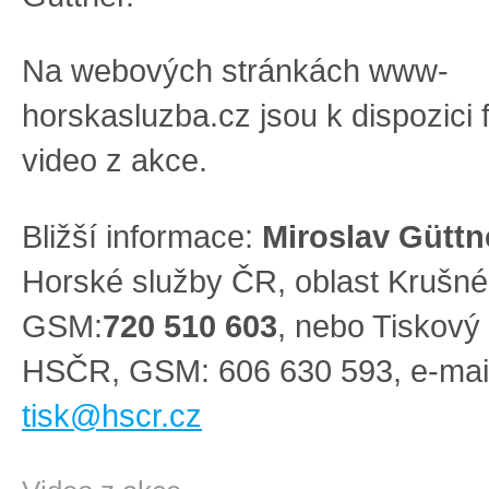
Na webových stránkách www-
horskasluzba.cz jsou k dispozici f
video z akce.
Bližší informace:
Miroslav Güttn
Horské služby ČR, oblast Krušné
GSM:
720 510 603
, nebo Tiskový 
HSČR, GSM: 606 630 593, e-mail
tisk@hscr.cz