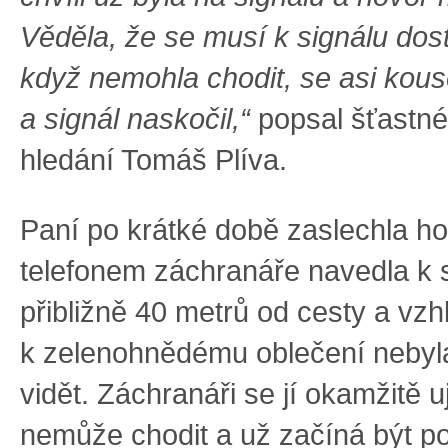
Věděla, že se musí k signálu dosta
když nemohla chodit, se asi kous
a signál naskočil,“
popsal šťastné
hledání Tomáš Plíva.
Paní po krátké době zaslechla h
telefonem záchranáře navedla k 
přibližně 40 metrů od cesty a vz
k zelenohnědému oblečení nebyl
vidět. Záchranáři se jí okamžitě ujal
nemůže chodit a už začíná být p