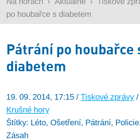
Na horách
›
Aktuálně
›
Tiskové zpr
po houbařce s diabetem
Pátrání po houbařce 
diabetem
19. 09. 2014, 17:15 /
Tiskové zprávy
/
Krušné hory
Štítky: Léto, Ošetření, Pátrání, Policie
Zásah