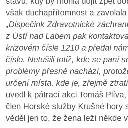
stavu, kdy by mohla dojít zpět do
však duchapřítomnost a zavolala 
„Dispečink Zdravotnické záchran
z Ústí nad Labem pak kontaktova
krizovém čísle 1210 a předal nám 
číslo. Netušili totiž, kde se paní 
problémy přesně nachází, proto
určení místa, kde je, zřejmě ztratil
uvedl k pátrací akci Tomáš Plíva,
člen Horské služby Krušné hory s
věděl jen to, že žena leží někde v