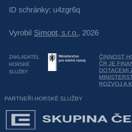
ID schránky: u4zgr6q
Vyrobil
Simopt, s.r.o.
, 2026
ČINNOST H
ZAKLADATEL
ČR JE FIN
HORSKÉ
DOTACEMI 
SLUŽBY
MINISTERS
ROZVOJ A 
PARTNEŘI HORSKÉ SLUŽBY